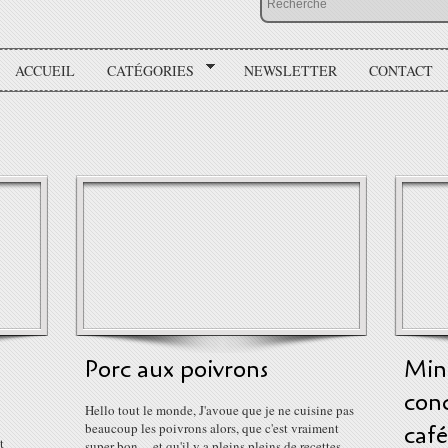
ACCUEIL
CATÉGORIES
NEWSLETTER
CONTACT
Porc aux poivrons
Mini
con
Hello tout le monde, J'avoue que je ne cuisine pas
beaucoup les poivrons alors, que c'est vraiment
café
t
super bon ... et qu'il y a pleins pleins de recettes....