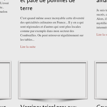
et pâté de pommes de
ama
 L'essai
terre
te..
Je suis 
melon
sucrés, 
C'est quand même assez incroyable cette diversité
Alors, i
des spécialités culinaires en France... Il y en a qui
myrtille
sont régionales et d'autres qui sont plus locales
intermit
comme par exemple dans mon secteur des
Lire la 
Combrailles. On peut retrouver régulièrement sur
les tables...
Lire la suite