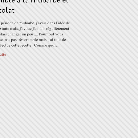
mble à la rhubarbe et
colat
 période de rhubarbe, j'avais dans l'idée de
e tarte mais, j'avoue j'en fais régulièrement
ulais changer un peu .... Pour tout vous
 ne suis pas très crumble mais, j'ai tout de
ectué cette recette.. Comme quoi,...
suite