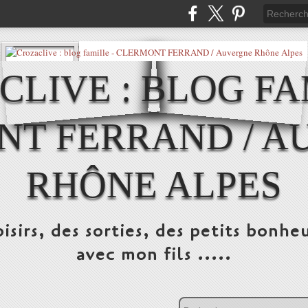
LIVE : BLOG FA
NT FERRAND / A
RHÔNE ALPES
isirs, des sorties, des petits bonheu
avec mon fils .....