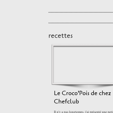
recettes
Le Croco'Pois de chez
Chefclub
Il n'y a pas longtemps, j'ai présenté une peti