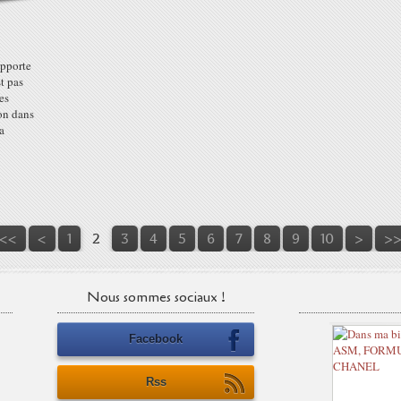
apporte
t pas
es
bon dans
la
<<
<
1
2
3
4
5
6
7
8
9
10
>
>
Nous sommes sociaux !
Facebook
Rss