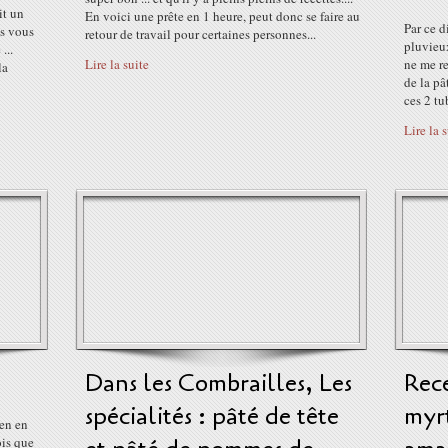
it un
En voici une prête en 1 heure, peut donc se faire au
Par ce 
as vous
retour de travail pour certaines personnes...
pluvieux
...
Lire la suite
ne me re
la
de la pâ
ces 2 tu
Lire la 
n
Dans les Combrailles, Les
Rece
spécialités : pâté de tête
myrt
en en
ois que