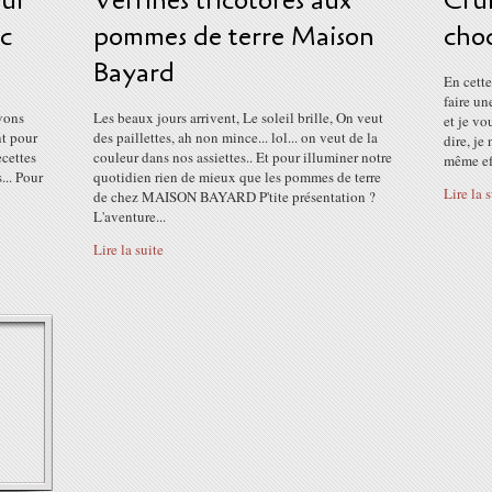
our
Verrines tricolores aux
Cru
ec
pommes de terre Maison
cho
Bayard
En cette
faire un
vons
Les beaux jours arrivent, Le soleil brille, On veut
et je vo
nt pour
des paillettes, ah non mince... lol... on veut de la
dire, je
ecettes
couleur dans nos assiettes.. Et pour illuminer notre
même eff
... Pour
quotidien rien de mieux que les pommes de terre
Lire la 
de chez MAISON BAYARD P'tite présentation ?
L'aventure...
Lire la suite