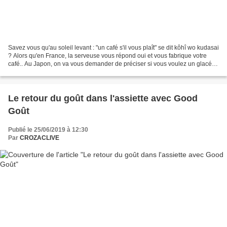
Savez vous qu'au soleil levant : "un café s'il vous plaît" se dit kôhî wo kudasai
? Alors qu'en France, la serveuse vous répond oui et vous fabrique votre
café.. Au Japon, on va vous demander de préciser si vous voulez un glacé
(ice kôhî) ou un chaud...
Le retour du goût dans l'assiette avec Good
Goût
Publié le 25/06/2019 à 12:30
Par
CROZACLIVE