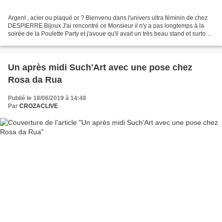
Argent , acier ou plaqué or ? Bienvenu dans l'univers ultra féminin de chez
DESPIERRE Bijoux J'ai rencontré ce Monsieur il n'y a pas longtemps à la
soirée de la Poulette Party et j'avoue qu'il avait un très beau stand et surtout,
grand... quel choix !!!...
Un après midi Such'Art avec une pose chez
Rosa da Rua
Publié le 18/06/2019 à 14:48
Par
CROZACLIVE