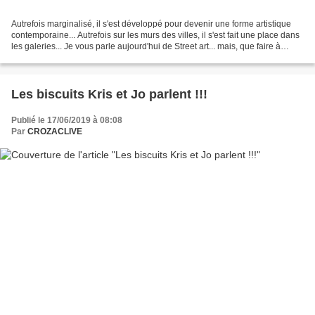
Autrefois marginalisé, il s'est développé pour devenir une forme artistique
contemporaine... Autrefois sur les murs des villes, il s'est fait une place dans
les galeries... Je vous parle aujourd'hui de Street art... mais, que faire à
Clermont Ferrand...
Les biscuits Kris et Jo parlent !!!
Publié le 17/06/2019 à 08:08
Par
CROZACLIVE