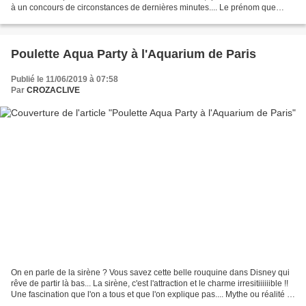
à un concours de circonstances de dernières minutes.... Le prénom que
nous lui avons attribué a une...
Poulette Aqua Party à l'Aquarium de Paris
Publié le 11/06/2019 à 07:58
Par
CROZACLIVE
On en parle de la sirène ? Vous savez cette belle rouquine dans Disney qui
rêve de partir là bas... La sirène, c'est l'attraction et le charme irresitiiiiiible !!
Une fascination que l'on a tous et que l'on explique pas.... Mythe ou réalité ?
Est il possible...