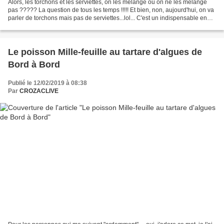
Alors, les torchons et les serviettes, on les mélange ou on ne les mélange
pas ????? La question de tous les temps !!!!! Et bien, non, aujourd'hui, on va
parler de torchons mais pas de serviettes...lol... C'est un indispensable en
cuisine pour la vaisselle,...
Le poisson Mille-feuille au tartare d'algues de
Bord à Bord
Publié le 12/02/2019 à 08:38
Par
CROZACLIVE