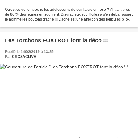
Qu'est ce qui empêche les adolescents de voir la vie en rose ? Ah, ah, près
de 80 % des jeunes en souffrent. Disgracieux et difficiles à s'en débarrasser :
je nomme les boutons d'acné !!! L’acné est une affection des follicules pilo-
sébacés, qui, lorsqu’ils...
Les Torchons FOXTROT font la déco !!!
Publié le 14/02/2019 à 13:25
Par
CROZACLIVE