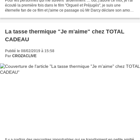
Pour les personnes qui me suivent "ardemment".... oui, j'adore ce mot, je l'ai
écouté la première fois dans le film "Orgueil et Préjugés", je suis une
éternelle fan de ce film et j'aime ce passage où Mr Darcy déclare son amour
à Miss Elizabeth Bennet....
La tasse thermique "Je m'aime" chez TOTAL
CADEAU
Publié le 08/02/2019 à 15:58
Par
CROZACLIVE
Il y a parfois des rencontres improbables qui se transforment en petite amitié