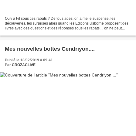
Qu'y a t-il sous ces rabats ? De tous âges, on aime le suspense, les
découvertes, les surprises alors quand les Editions Usborne proposent des
livres avec des questions et des réponses sous les rabats.... on ne peut
qu'adhérer à l'idée... Ces pages sont...
Mes nouvelles bottes Cendriyon....
Publié le 18/02/2019 à 09:41
Par
CROZACLIVE