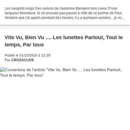
Les sanglots longs Des violons de l'automne Blessent mon coeur D'une
langueur Monotone Je ne pouvais pas passer à côté de ce poème de Paul
Verlaine que j'ai appris pendant des heures, il y a quelques années... je vous
l'accorde..... Et oui, on est en...
Vite Vu, Bien Vu .... Les lunettes Partout, Tout le
temps, Par tous
Publié le 01/10/2020 à 12:29
Par
CROZACLIVE