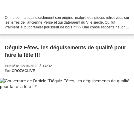
On ne connait pas exactement son origine, malgré des pièces retrouvées sur
les terres de l'ancienne Perse et qui dateraient du VIIe siècle. Qui fut
vraiment le tout premier pousseur de bois ???? Une chose est certaine, on
est fasciné par ce jeu à la fois...
Déguiz Fêtes, les déguisements de qualité pour
faire la fête !!!
Publié le 12/10/2020 à 14:32
Par
CROZACLIVE