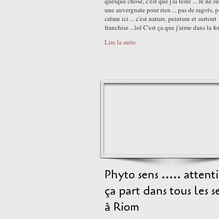
quelque chose, c'est que j'ai testé ... Je ne s
une auvergnate pour rien ... pas de ragots, p
crème ici ... c'est nature, peinture et surtout
franchise ...lol C'est ça que j'aime dans la fo
Lire la suite
Phyto sens ..... attent
ça part dans tous les s
à Riom