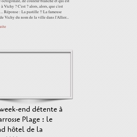
 octogonale, de couleur blanche et qui est
 à Vichy ? C'est ? alors, alors, que c'est
e ... Réponse : La pastille !! La fameuse
 de Vichy du nom de la ville dans l'Allier...
suite
week-end détente à
arrosse Plage : le
d hôtel de la