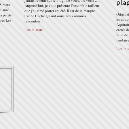
j'allais revenir sur le blog, me voici, me voilà .....
pla
 8 mars
Aujourd'hui, je vous présente l'ensemble tailleur
i, une
que j'ai aimé porter cet été. Il est de la marque
Origina
ma petite
Cache Cache Quand nous nous sommes
nous avo
avec Les
rencontrés...
Aquitain
Lire la suite
carrés d
ville de
landaise.
Lire la 