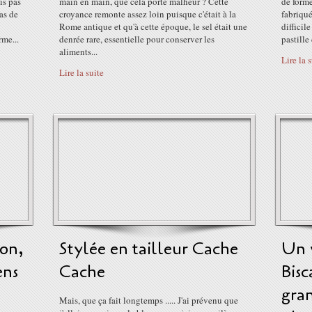
uis pas
main en main, que cela porte malheur ? Cette
de forme
as de
croyance remonte assez loin puisque c'était à la
fabriqué
Rome antique et qu'à cette époque, le sel était une
difficil
rme...
denrée rare, essentielle pour conserver les
pastille
aliments...
Lire la 
Lire la suite
ion,
Stylée en tailleur Cache
Un 
ens
Cache
Bisc
gran
Mais, que ça fait longtemps ..... J'ai prévenu que