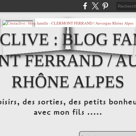
LIVE : BLOG FA
NT FERRAND / A
RHÔNE ALPES
isirs, des sorties, des petits bonheu
avec mon fils .....