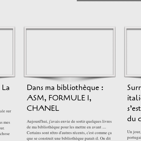
 La
Dans ma bibliothèque :
Surr
ASM, FORMULE 1,
ital
CHANEL
s’es
xée sur
du c
Aujourd'hui, j'avais envie de sortir quelques livres
ans mes
de ma bibliothèque pour les mettre en avant ....
ur.
Un jour,
Certains sont rétro d'autres récents, c'est comme ça
 chose
portugai
que se construit une bibliothèque parait-il. On dit