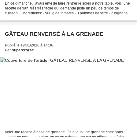
En ce dimanche, j'avais envi de faire rentrer le soleil à notre table. Voici une
recette de tian, très très facile qui demande juste un peu de temps de
cuisson ... Ingrédients: - 500 g de tomates - 3 pommes de terre - 2 oignons -
1 gousse d'ail - huile...
GÂTEAU RENVERSÉ À LA GRENADE
Publié le 19/01/2016 à 14:36
Par
supercrozac
Voici une recette à base de grenade. On a tous une grenade chez nous
....n'est ce pas ...... ou bien, on va en acheter une car ce gâteau le mérite