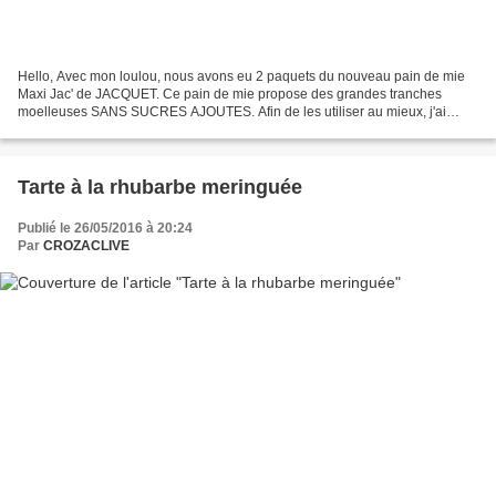
Hello, Avec mon loulou, nous avons eu 2 paquets du nouveau pain de mie
Maxi Jac' de JACQUET. Ce pain de mie propose des grandes tranches
moelleuses SANS SUCRES AJOUTES. Afin de les utiliser au mieux, j'ai
chercher des recettes qui sortent du croque monsieur...
Tarte à la rhubarbe meringuée
Publié le 26/05/2016 à 20:24
Par
CROZACLIVE