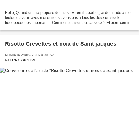
Hello, Quand on m'a proposé de me servir en rhubarbe, j'ai demandé à mon
loulou de venir avec moi et nous avons pris à tous les deux un stock
trèèèèèèèèèès important !!! Comment utiliser tout ce stock ? Et bien, comme
tout le monde, en réalisant la recette...
Risotto Crevettes et noix de Saint jacques
Publié le 21/05/2016 à 20:57
Par
CROZACLIVE