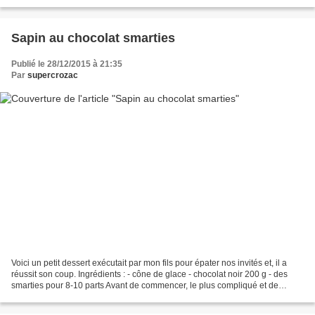
sucre en poudre - 125...
Sapin au chocolat smarties
Publié le 28/12/2015 à 21:35
Par
supercrozac
Voici un petit dessert exécutait par mon fils pour épater nos invités et, il a
réussit son coup. Ingrédients : - cône de glace - chocolat noir 200 g - des
smarties pour 8-10 parts Avant de commencer, le plus compliqué et de
trouver le petit verre ou la...