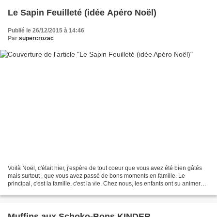
Le Sapin Feuilleté (idée Apéro Noël)
Publié le 26/12/2015 à 14:46
Par
supercrozac
Voilà Noël, c'était hier, j'espère de tout coeur que vous avez été bien gâtés
mais surtout , que vous avez passé de bons moments en famille. Le
principal, c'est la famille, c'est la vie. Chez nous, les enfants ont su animer
cette journée, certe dans le...
Muffins aux Schoko-Bons KINDER