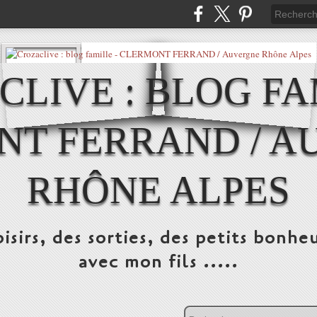
LIVE : BLOG FA
NT FERRAND / A
RHÔNE ALPES
isirs, des sorties, des petits bonheu
avec mon fils .....