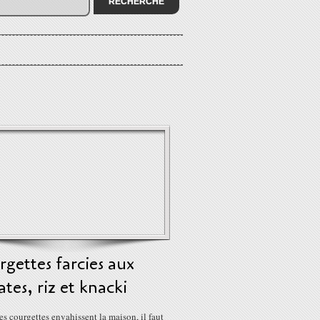
gettes farcies aux
tes, riz et knacki
s courgettes envahissent la maison, il faut