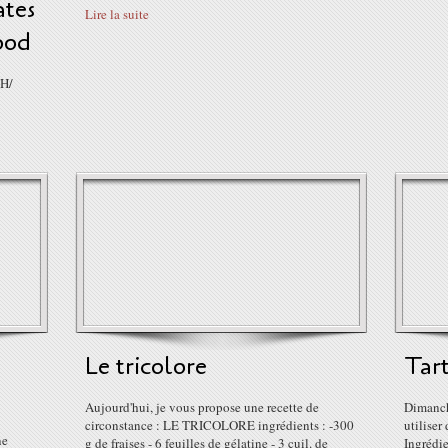
tes
Lire la suite
ood
JH/
Le tricolore
Tar
Aujourd'hui, je vous propose une recette de
Dimanche
circonstance : LE TRICOLORE ingrédients : -300
utiliser
ne
g de fraises - 6 feuilles de gélatine - 3 cuil. de
Ingrédie