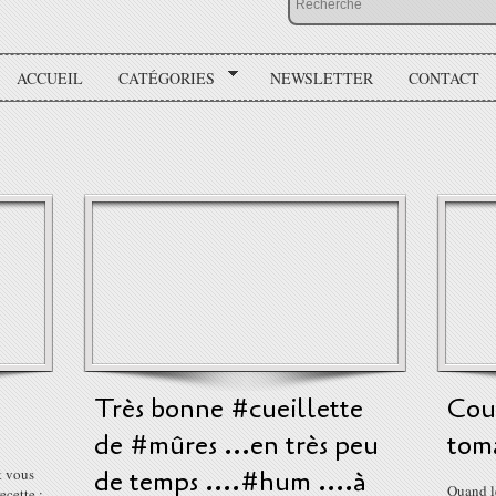
ACCUEIL
CATÉGORIES
NEWSLETTER
CONTACT
Très bonne #cueillette
Cour
de #mûres ...en très peu
toma
it vous
de temps ....#hum ....à
Quand le
ecette :