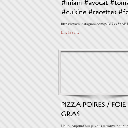
#miam #avocat #toma
#cuisine #recettes #f
https://www.instagram.com/p/BJ7kx5nAB
Lire la suite
PIZZA POIRES / FOIE
GRAS
Hello, Aujourd'hui je vous retrouve pour u