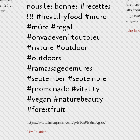
nous les bonnes #recettes
bien tro
e - 25 cl
aux toma
re...
!!! #healthyfood #mure
1 grosse
oignon -
#mûre #regal
Lire la 
#onvadevenirtoutbleu
#nature #outdoor
#outdoors
#ramassagedemures
#september #septembre
#promenade #vitality
#vegan #naturebeauty
#forestfruit
https://www.instagram.com/p/BKh9BdmAgSz/
Lire la suite