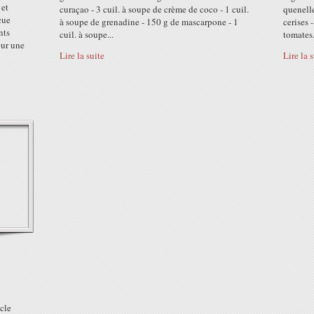
 et
curaçao - 3 cuil. à soupe de crème de coco - 1 cuil.
quenelle
eçue
à soupe de grenadine - 150 g de mascarpone - 1
cerises 
nts
cuil. à soupe...
tomates.
our une
Lire la suite
Lire la 
cle