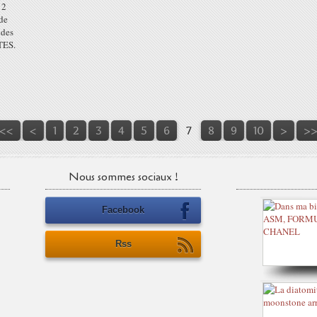
 2
de
ndes
TES.
<<
<
1
2
3
4
5
6
7
8
9
10
>
>
Nous sommes sociaux !
Facebook
Rss