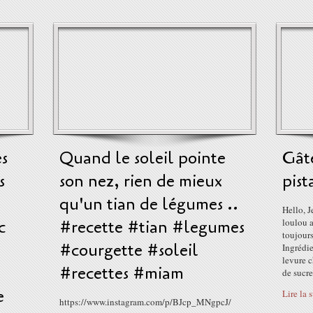
s
Quand le soleil pointe
Gâte
s
son nez, rien de mieux
pist
qu'un tian de légumes ..
Hello, J
c
#recette #tian #legumes
loulou 
toujours
#courgette #soleil
Ingrédie
levure c
#recettes #miam
de sucre 
e
Lire la 
https://www.instagram.com/p/BJcp_MNgpcJ/