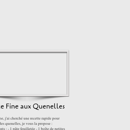
te Fine aux Quenelles
, j'ai cherché une recette rapide pour
 des quenelles, je vous la propose :
nts : - 1 pâte feuilletée - 1 boîte de petites