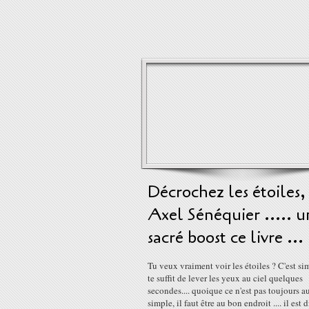
Décrochez les étoiles,
Axel Sénéquier ..... u
sacré boost ce livre ...
Tu veux vraiment voir les étoiles ? C'est sim
te suffit de lever les yeux au ciel quelques
secondes.... quoique ce n'est pas toujours a
simple, il faut être au bon endroit .... il est d