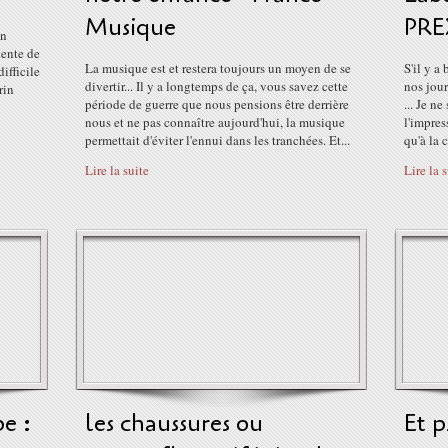
Musique
PRE
en
tente de
La musique est et restera toujours un moyen de se
S'il y a
difficile
divertir... Il y a longtemps de ça, vous savez cette
nos jour
rin
période de guerre que nous pensions être derrière
... Je n
nous et ne pas connaître aujourd'hui, la musique
l'impres
permettait d'éviter l'ennui dans les tranchées. Et...
qu'à la 
Lire la suite
Lire la 
e :
les chaussures ou
Et p