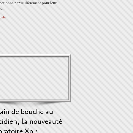
fectionne particulièrement pour leur
,...
suite
bain de bouche au
tidien, la nouveauté
ratoire Xo :