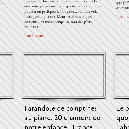
Eh, aujourd'hui, on va pousser la chanssonnette...
...
que j'af
euh, non, je n'en suis pas capable ..lol alors, on va
diversité
pousser un petit peu le bouchon .... oh que oui,
mais, pas trop sinon, Maurice, il ne sera pas
Lire la 
content ... en même temps, ce sont des p'tits
bouchons...
Lire la suite
Farandole de comptines
Le 
au piano, 20 chansons de
quo
notre enfance - France
Labo