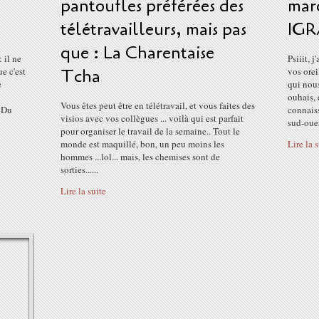
pantoufles préférées des
marq
télétravailleurs, mais pas
IG
que : La Charentaise
 il ne
Psiiit, 
ue c'est
Tcha
vos orei
e
qui nous
ouhais, 
Vous êtes peut être en télétravail, et vous faites des
. Du
connais
visios avec vos collègues ... voilà qui est parfait
sud-oues
pour organiser le travail de la semaine.. Tout le
monde est maquillé, bon, un peu moins les
Lire la 
hommes ...lol... mais, les chemises sont de
sorties......
Lire la suite