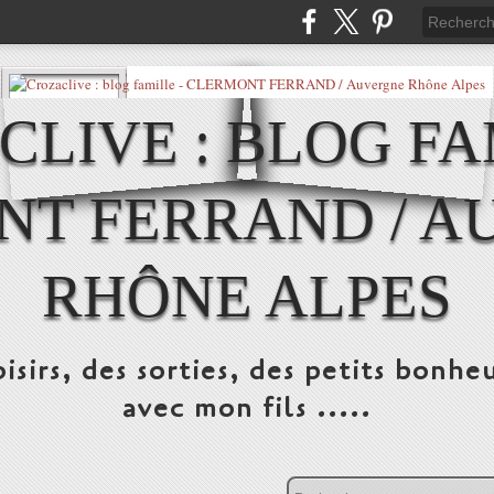
LIVE : BLOG FA
NT FERRAND / A
RHÔNE ALPES
isirs, des sorties, des petits bonheu
avec mon fils .....