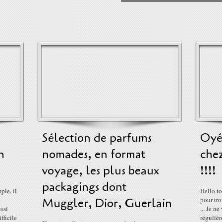
Sélection de parfums
Oyé,
n
nomades, en format
che
voyage, les plus beaux
!!!!
packagings dont
ple, il
Hello to
Muggler, Dior, Guerlain
pour tro
ussi
... Je ne
ifficile
régulièr