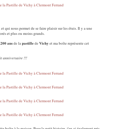
et qui nous permet de se faire plaisir sur les étuis. Il y a une
orés et plus ou moins grands.
200
ans
pastille
Vichy
s
de la
de
et ma boîte représente cet
t anniversaire !!!
te boîte à la maison. Pour la petit histoire, j'en ai également pris