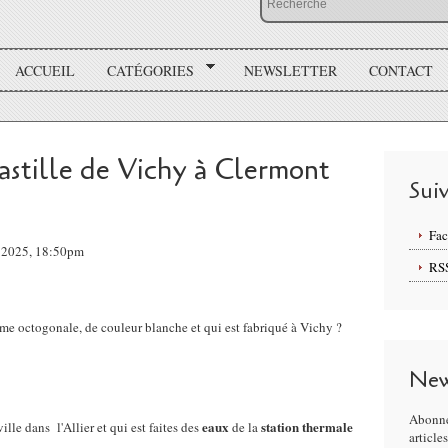
ACCUEIL
CATÉGORIES
NEWSLETTER
CONTACT
astille de Vichy à Clermont
Sui
Fa
 2025, 18:50pm
RS
rme octogonale, de couleur blanche et qui est fabriqué à Vichy ?
New
Abonne
eaux
station
thermale
lle dans l'Allier et qui est faites des
de la
article