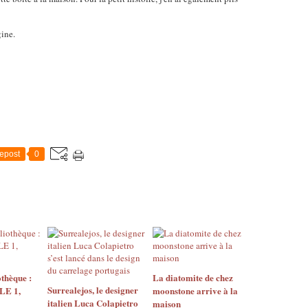
igine.
epost
0
thèque :
La diatomite de chez
Surrealejos, le designer
E 1,
moonstone arrive à la
italien Luca Colapietro
maison