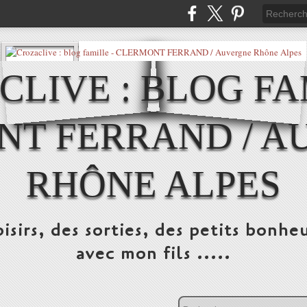
LIVE : BLOG FA
NT FERRAND / A
RHÔNE ALPES
isirs, des sorties, des petits bonheu
avec mon fils .....