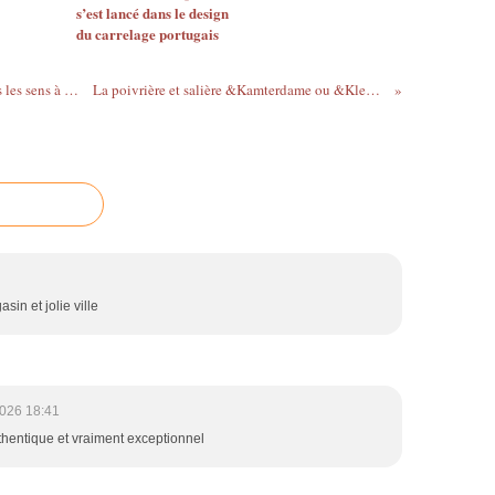
s’est lancé dans le design
du carrelage portugais
Phyto sens ..... attention, ça part dans tous les sens à Riom
La poivrière et salière &Kamterdame ou &Klevering
sin et jolie ville
026 18:41
thentique et vraiment exceptionnel