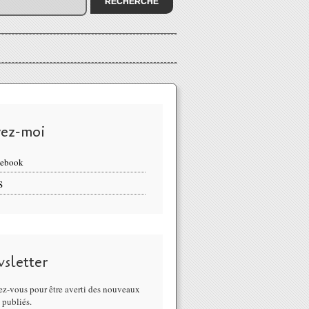
vez-moi
cebook
S
sletter
z-vous pour être averti des nouveaux
s publiés.