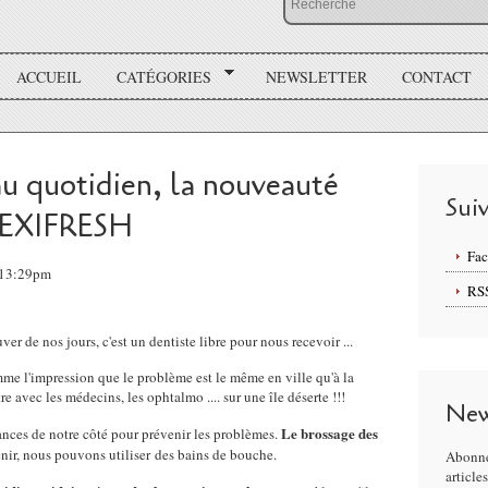
ACCUEIL
CATÉGORIES
NEWSLETTER
CONTACT
au quotidien, la nouveauté
Sui
PREXIFRESH
Fa
 13:29pm
RS
uver de nos jours, c'est un dentiste libre pour nous recevoir ...
omme l'impression que le problème est le même en ville qu'à la
e avec les médecins, les ophtalmo .... sur une île déserte !!!
New
Le brossage des
hances de notre côté pour prévenir les problèmes.
venir, nous pouvons utiliser des bains de bouche.
Abonne
article