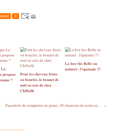
epost
0
La box bio Belle au
e La
naturel : l'épatante !!!
Pour les cheveux frisés
a propose
ou bouclés, le bonnet de
Homme ?
nuit en soie de chez
Chillsilk
es et barres BRKFST
Farandole de comptines au piano, 20 chansons de notre enfance - France Musique