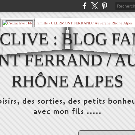
LIVE : BLOG FA
NT FERRAND / A
RHÔNE ALPES
isirs, des sorties, des petits bonheu
avec mon fils .....