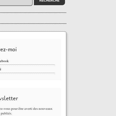
vez-moi
cebook
S
sletter
z-vous pour être averti des nouveaux
s publiés.