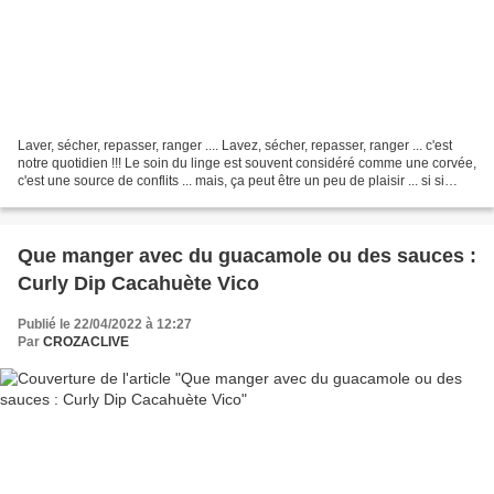
Laver, sécher, repasser, ranger .... Lavez, sécher, repasser, ranger ... c'est
notre quotidien !!! Le soin du linge est souvent considéré comme une corvée,
c'est une source de conflits ... mais, ça peut être un peu de plaisir ... si si
Perso, je n'aime...
Que manger avec du guacamole ou des sauces :
Curly Dip Cacahuète Vico
Publié le 22/04/2022 à 12:27
Par
CROZACLIVE