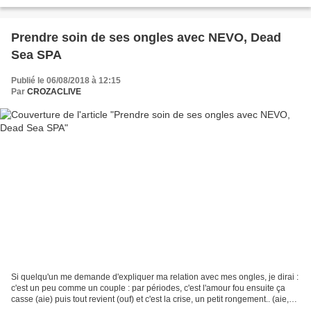
de personnes recherchent...
Prendre soin de ses ongles avec NEVO, Dead
Sea SPA
Publié le 06/08/2018 à 12:15
Par
CROZACLIVE
Si quelqu'un me demande d'expliquer ma relation avec mes ongles, je dirai :
c'est un peu comme un couple : par périodes, c'est l'amour fou ensuite ça
casse (aie) puis tout revient (ouf) et c'est la crise, un petit rongement.. (aie,
aie, aie....). Autrement...