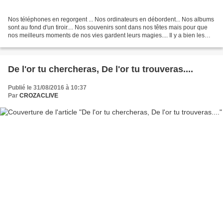
Nos téléphones en regorgent ... Nos ordinateurs en débordent... Nos albums
sont au fond d'un tiroir.... Nos souvenirs sont dans nos têtes mais pour que
nos meilleurs moments de nos vies gardent leurs magies.... Il y a bien les
cadres, mais franchement...
De l'or tu chercheras, De l'or tu trouveras....
Publié le 31/08/2016 à 10:37
Par
CROZACLIVE