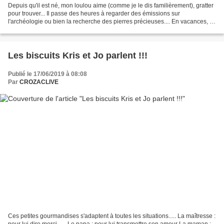
Depuis qu'il est né, mon loulou aime (comme je le dis familièrement), gratter
pour trouver... Il passe des heures à regarder des émissions sur
l'archéologie ou bien la recherche des pierres précieuses.... En vacances, il
nous a fait peur car au marché,...
Les biscuits Kris et Jo parlent !!!
Publié le 17/06/2019 à 08:08
Par
CROZACLIVE
Ces petites gourmandises s'adaptent à toutes les situations..... La maîtresse :
pour lui dire merci ..... Le papa : pour lui transmettre son amour La maman :