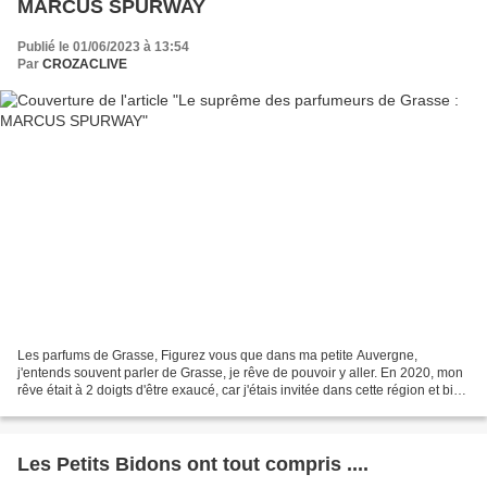
MARCUS SPURWAY
Publié le 01/06/2023 à 13:54
Par
CROZACLIVE
Les parfums de Grasse, Figurez vous que dans ma petite Auvergne,
j'entends souvent parler de Grasse, je rêve de pouvoir y aller. En 2020, mon
rêve était à 2 doigts d'être exaucé, car j'étais invitée dans cette région et bim
... le covid ... ça me tient...
Les Petits Bidons ont tout compris ....