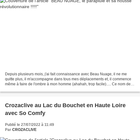
Depuis plusieurs mois, j'ai fait connaissance avec Beau Nuage, il ne me
quitte plus, il m'accompagne dans tous mes déplacements et, il commence
même à faire de l'ombre à mon homme (ahahah, trop facile)..... Ce nom de
BEAU NUAGE me fait penser à une tribu...
Crozaclive au Lac du Bouchet en Haute Loire
avec So Comfy
Publié le 27/07/2022 à 11:49
Par
CROZACLIVE