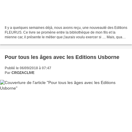
Il y a quelques semaines déjà, nous avons reçu, une nouveauté des Editions
FLEURUS. Ce livre se promène entre la bibliothèque de mon fils et la
mienne car, il présente le métier que j'aurais voulu exercer si .... Mais, quand
j'y pense, où vont s'arrêter...
Pour tous les âges avec les Editions Usborne
Publié le 06/09/2018 à 07:47
Par
CROZACLIVE