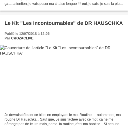
ça......attention, je vais poser ma chaise longue !!!! oui, je sais, je suis la plus
belle, la plus gentille...quoique,...
Le Kit "Les Incontournables" de DR HAUSCHKA
Publié le 12/07/2018 à 12:06
Par
CROZACLIVE
Je devrais débuter ce billet en employant le mot Routine..... notamment, ma
routine Dr Hauschka... Sauf que, Je suis fâchée avec ce mot, ça ne me
dérange pas de le lire mais, perso, la routine, c'est ma hantise... Si beaucoup