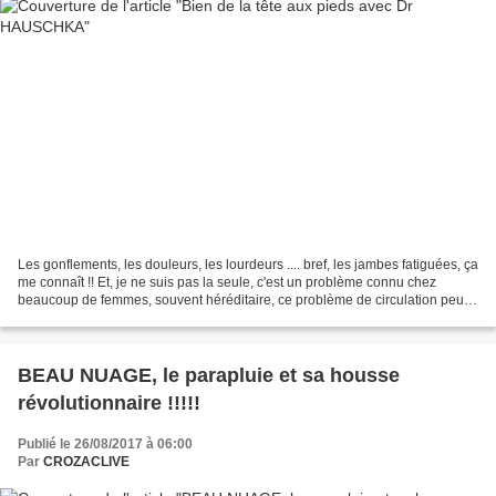
Les gonflements, les douleurs, les lourdeurs .... bref, les jambes fatiguées, ça
me connaît !! Et, je ne suis pas la seule, c'est un problème connu chez
beaucoup de femmes, souvent héréditaire, ce problème de circulation peut
souvent venir des situations...
BEAU NUAGE, le parapluie et sa housse
révolutionnaire !!!!!
Publié le 26/08/2017 à 06:00
Par
CROZACLIVE