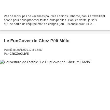
Pas de répis, pas de vacances pour les Editions Usborne, non, ils travaillent
à fond pour nous proposer toutes leurs pépites.. Bon, en vérité, je sais
qu'une partie de l'équipe était en congés (lol)... ils ont le droit, ils le
méritent.... c'est juste...
Le FunCover de Chez Péli Mélo
Publié le 26/12/2017 à 17:57
Par
CROZACLIVE