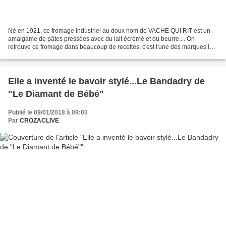
Né en 1921, ce fromage industriel au doux nom de VACHE QUI RIT est un
amalgame de pâtes pressées avec du lait écrémé et du beurre.... On
retrouve ce fromage dans beaucoup de recettes, c'est l'une des marques les
plus reconnues en France..... Tout le monde...
Elle a inventé le bavoir stylé...Le Bandadry de
"Le Diamant de Bébé"
Publié le 09/01/2018 à 09:03
Par
CROZACLIVE