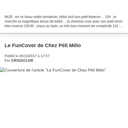
9h30 : en ce beau matin printanier, bébé boit son petit biberon.... 10h : je
cherche la magnifique tenue de bébé.... la chemise rose avec son petit short
bleu marine 10h30 : place au bain, un très bon moment de complicité 11h : il
est a croqué dans sa...
Le FunCover de Chez Péli Mélo
Publié le 26/12/2017 à 17:57
Par
CROZACLIVE