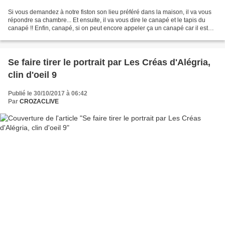
Si vous demandez à notre fiston son lieu préféré dans la maison, il va vous
répondre sa chambre... Et ensuite, il va vous dire le canapé et le tapis du
canapé !! Enfin, canapé, si on peut encore appeler ça un canapé car il est
dans un tel état de délabrement,...
Se faire tirer le portrait par Les Créas d'Alégria,
clin d'oeil 9
Publié le 30/10/2017 à 06:42
Par
CROZACLIVE