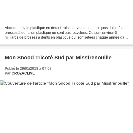
Abandonnez le plastique en deux / trois mouvements.... La quasi-totalité des
brosses à dents en plastique ne sont pas recyclées. Ce sont environ 5
milliards de brosses à dents en plastique qui sont jetées chaque année dans
les cours d'eau..... Et encore,...
Mon Snood Tricoté Sud par Missfrenouille
Publié le 29/01/2018 à 07:07
Par
CROZACLIVE