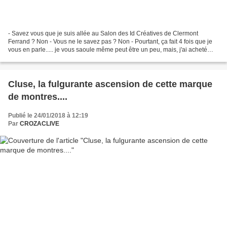
- Savez vous que je suis allée au Salon des Id Créatives de Clermont
Ferrand ? Non - Vous ne le savez pas ? Non - Pourtant, ça fait 4 fois que je
vous en parle..... je vous saoule même peut être un peu, mais, j'ai acheté
pratiquement tout le salon alors,...
Cluse, la fulgurante ascension de cette marque
de montres....
Publié le 24/01/2018 à 12:19
Par
CROZACLIVE