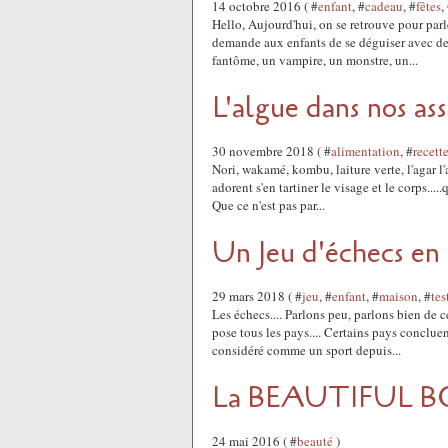
14 octobre 2016 ( #
enfant
, #
cadeau
, #
fêtes
,
Hello, Aujourd'hui, on se retrouve pour pa
demande aux enfants de se déguiser avec de
fantôme, un vampire, un monstre, un...
L'algue dans nos ass
30 novembre 2018 ( #
alimentation
, #
recett
Nori, wakamé, kombu, laiture verte, l'agar l'a
adorent s'en tartiner le visage et le corps....
Que ce n'est pas par...
Un Jeu d'échecs en 
29 mars 2018 ( #
jeu
, #
enfant
, #
maison
, #
tes
Les échecs.... Parlons peu, parlons bien de c
pose tous les pays.... Certains pays conclue
considéré comme un sport depuis...
La BEAUTIFUL BOX
24 mai 2016 ( #
beauté
)