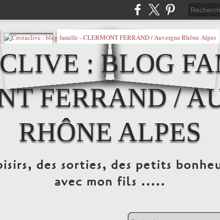
LIVE : BLOG FA
NT FERRAND / A
RHÔNE ALPES
isirs, des sorties, des petits bonheu
avec mon fils .....