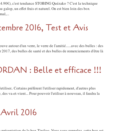
14.90€), c'est tendance STOBING Quézako ? C'est la technique
 galop, un effet frais et naturel. On est bien loin des box
mal,...
bre 2016, Test et Avis
uve autour d'un verre, le verre de l'amitié......avec des bulles : des
2017, des bulles de santé et des bulles de remerciements d'être là
ORDAN : Belle et efficace !!!
utiliser.. Certains préfèrent l'utiliser rapidement, d'autres plus
des va-et-vient... Pour pouvoir l'utiliser à nouveau, il faudra la
 Avril 2016
 présentation de la box Tiniloo, Vous vous rappelez, cette box est