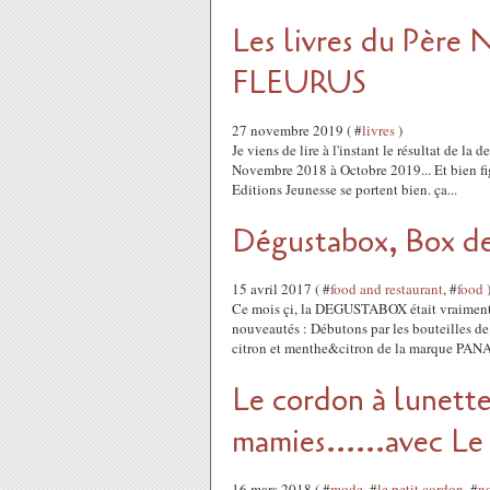
Les livres du Père 
FLEURUS
27 novembre 2019 ( #
livres
)
Je viens de lire à l'instant le résultat de l
Novembre 2018 à Octobre 2019... Et bien figu
Editions Jeunesse se portent bien. ça...
Dégustabox, Box de
15 avril 2017 ( #
food and restaurant
, #
food
Ce mois çi, la DEGUSTABOX était vraiment 
nouveautés : Débutons par les bouteilles de
citron et menthe&citron de la marque PA
Le cordon à lunette
mamies......avec Le
16 mars 2018 ( #
mode
, #
le petit cordon
, #
n