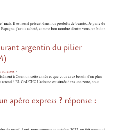
" mais, il est aussi présent dans nos produits de beauté.. Je parle du
en Espagne, j'avais acheté, comme bon nombre d'entre vous, un bidon
urant argentin du pilier
M)
s adresses
)
cisément à Cournon cette année et que vous avez besoin d'un plan
us attend à EL GAUCHO L'adresse est située dans une zone, nous
n apéro express ? réponse :
e plus de gasoil ? oui, nous sommes en octobre 2022, on fait coucou à