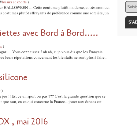
 #
loisirs et sports
)
Email
rler HALLOWEEN .... Cette coutume plutôt moderne, et très connue,
s costumes plutôt effrayants de préférence comme une sorcière, un
iettes avec Bord à Bord.....
es
)
gar...... Vous connaissez ? ah ah, si je vous dis que les Français
.que leurs réputations concernant les bienfaits ne sont plus à faire...
silicone
t
)
e jeu !! Est ce un sport ou pas ??? C'est la grande question que se
nt que non, en ce qui concerne la France... jouer aux échecs est
 , mai 2016