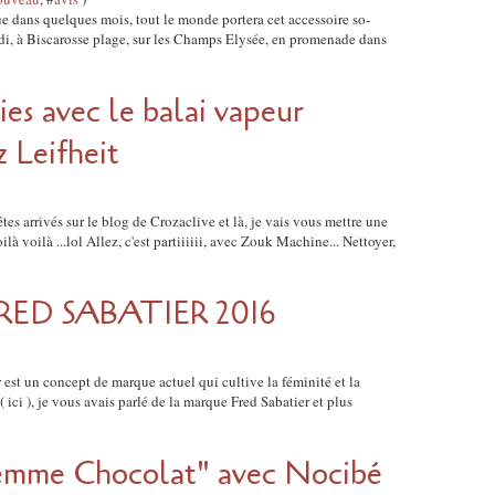
ue dans quelques mois, tout le monde portera cet accessoire so-
idi, à Biscarosse plage, sur les Champs Elysée, en promenade dans
ries avec le balai vapeur
 Leifheit
es arrivés sur le blog de Crozaclive et là, je vais vous mettre une
là voilà ...lol Allez, c'est partiiiiii, avec Zouk Machine... Nettoyer,
FRED SABATIER 2016
 est un concept de marque actuel qui cultive la féminité et la
ici ), je vous avais parlé de la marque Fred Sabatier et plus
emme Chocolat" avec Nocibé