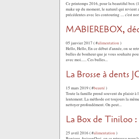
Ce printemps 2016, pour la beautiful box (
make up du moment, le naturel qui revient au
précédentes avec les contouring .... c'est nor
MABIEREBOX, décem
05 janvier 2017 ( #
alimentation
)
Hello, Hello, En ce début d'année, on se retro
bulles de bonheur que je vous souhaite pour 
avec moi...... Ces bulles...
La Brosse à dents J
15 mars 2019 ( #
beauté
)
Toute la famille prend souvent du plaisir à l'
lentement. La méthode est toujours la même, 
nettoyer profondément. On peut...
La Box de Tiniloo :
25 avril 2016 ( #
alimentation
)
Bonjour, Aujourd'hui, on se retrouve pour la