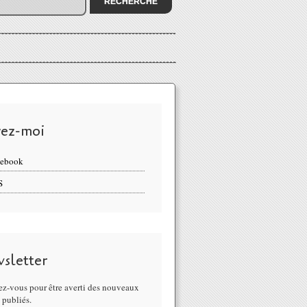
vez-moi
cebook
S
sletter
z-vous pour être averti des nouveaux
s publiés.