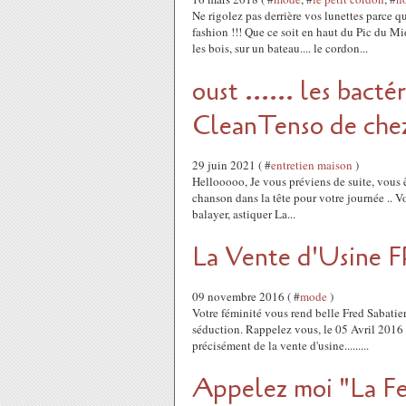
Ne rigolez pas derrière vos lunettes parce q
fashion !!! Que ce soit en haut du Pic du M
les bois, sur un bateau.... le cordon...
oust ...... les bacté
CleanTenso de chez
29 juin 2021 ( #
entretien maison
)
Hellooooo, Je vous préviens de suite, vous êt
chanson dans la tête pour votre journée .. Voi
balayer, astiquer La...
La Vente d'Usine 
09 novembre 2016 ( #
mode
)
Votre féminité vous rend belle Fred Sabatier
séduction. Rappelez vous, le 05 Avril 2016 ( 
précisément de la vente d'usine.........
Appelez moi "La F