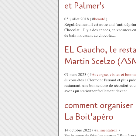
et Palmer's
05 juillet 2018 ( #
beauté
)
Régulièrement, il est notre ami "anti déprime
Chocolat... Il y a des années, en vacances 
de bain moussant au chocolat...
EL Gaucho, le resta
Martin Scelzo (AS
07 mars 2023 ( #
Auvergne, visites et bonne
Si vous êtes à Clermont Ferrand et plus pré
restaurant, une bonne dose de réconfort vo
avons pu stationner facilement devant....
comment organiser u
La Boit'apéro
14 octobre 2022 ( #
alimentation
)
Pas le temps de faire les courses ? Peut êtr