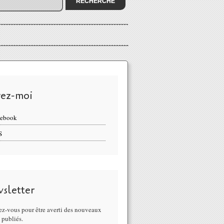
vez-moi
cebook
S
sletter
z-vous pour être averti des nouveaux
s publiés.