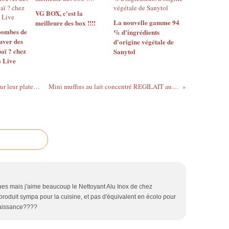
VG BOX, c'est la
La nouvelle gamme 94
meilleure des box !!!!
 bombes de
% d'ingrédients
uver des
d'origine végétale de
aï ? chez
Sanytol
 Live
Mes petites madeleines Maison Cazelle sur leur plateau Verre et Couleurs
Mini muffins au lait concentré REGILAIT au café et à la fraise
ques mais j'aime beaucoup le Nettoyant Alu Inox de chez
oduit sympa pour la cuisine, et pas d'équivalent en écolo pour
naissance????