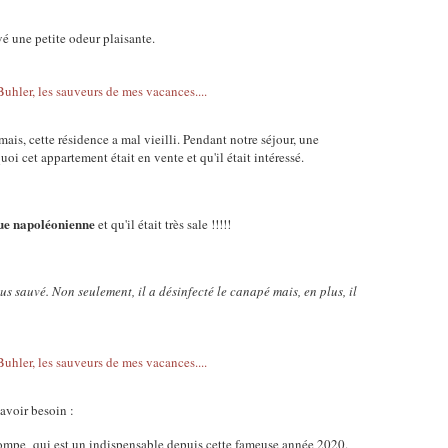
é une petite odeur plaisante.
mais, cette résidence a mal vieilli. Pendant notre séjour, une
i cet appartement était en vente et qu'il était intéressé.
que napoléonienne
et qu'il était très sale !!!!!
lus sauvé. Non seulement, il a désinfecté le canapé mais, en plus, il
û avoir besoin :
ompe qui est un indispensable depuis cette fameuse année 2020.