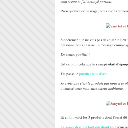
mon sceau et j'ai nettoyé partout.
Rien qu'avec ce passage, nous avons retrouv
Sincèrement, je ne vais pas dévoiler le lieu 
personne nous a laissé un message comme quo
En vente, quoiiiii ?
canapé était d'épo
Est ce pour cela que le
purificateur d'air
J'ai passé le
.
Je crois que c'est le produit qui nous a le p
a chassé cette mauvaise odeur ambiante..
Et enfin, voici les 3 produits dont j'aurai d
savon désinfectant purifiant
Le
en flacon p