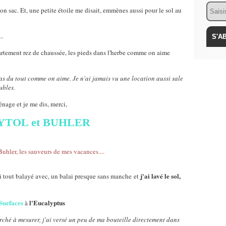
Email
on sac. Et, une petite étoile me disait, emmènes aussi pour le sol au
...
artement rez de chaussée, les pieds dans l'herbe comme on aime
pas du tout comme on aime. Je n'ai jamais vu une location aussi sale
eubles.
énage et je me dis, merci,
YTOL et BUHLER
j'ai lavé le sol,
ai tout balayé avec, un balai presque sans manche et
 Surfaces
l'Eucalyptus
à
erché à mesurer, j'ai versé un peu de ma bouteille directement dans