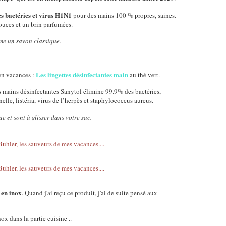
s bactéries et virus H1N1
pour des mains 100 % propres, saines.
ouces et un brin parfumées.
mme un savon classique.
Les lingettes désinfectantes main
en vacances :
au thé vert.
tes mains désinfectantes Sanytol élimine 99.9% des bactéries,
lle, listéria, virus de l’herpès et staphylococcus aureus.
e et sont à glisser dans votre sac.
 en inox
. Quand j'ai reçu ce produit, j'ai de suite pensé aux
ox dans la partie cuisine ..