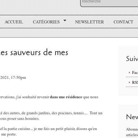
ACCUEIL
CATÉGORIES
NEWSLETTER
CONTACT
les sauveurs de mes
Sui
Fa
 2021, 17:50pm
RS
dans une résidence
rvations, j'ai souhaité revenir
que nous
é des autres, de grands jardins, des piscines, tennis.... Tout un
New
us poser sans horaires.
la partie cuisine... je me fais un petit plaisir, disons qu'en
Abonne
 me porte.
article