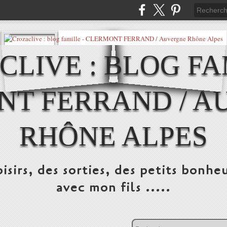
LIVE : BLOG FA
NT FERRAND / A
RHÔNE ALPES
isirs, des sorties, des petits bonheu
avec mon fils .....