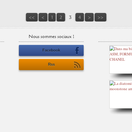
<<
<
1
2
3
4
>
>>
Nous sommes sociaux !
Facebook
Rss