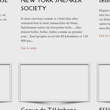
SSE
NEW YORK SNEAKER
less
SOCIETY
D'après 
e, on
une less
Je m'en souviens comme si c'était hier, elles
s, on
ces fort
sentaient bon le neuf, immaculées de blanc,
sauter l
fraîchement sorties de leur petite boîte.... elles
mon fils
étaient belles, belles, belles comme au premier
Lire la 
jour.... Sauf qu'après avoir fait 80 kilomètres et 128
000 pas,...
Lire la suite