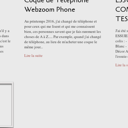
Coque de Téléphone
ES
Webzoom Phone
COM
TE
Au printemps 2016, j'ai changé de téléphone et
pour ceux qui me lisent et qui me connaissent
'il y a
J'ai été
bien, ces personnes savent que je fais rarement les
s dans
ESSUIE
choses de A à Z..... Par exemple, quand j'ai changé
c'est le
colis : 
de téléphone, au lieu de m'acheter une coque le
ous
Blanc -
même jour...
ces
Décor Av
Lire la suite
l'essuie-
Lire la 