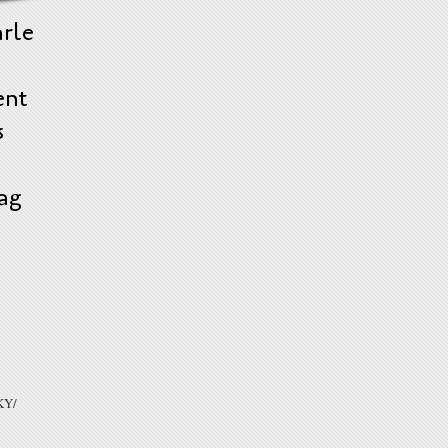
arle
ent
s
ag
KY/