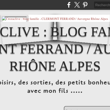
LIVE : BLOG FA
NT FERRAND / A
RHÔNE ALPES
isirs, des sorties, des petits bonheu
avec mon fils .....