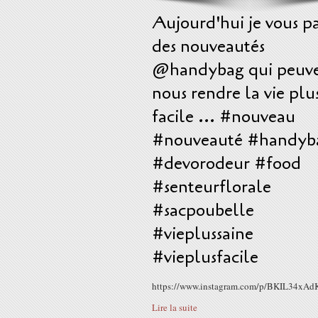
Aujourd'hui je vous p
des nouveautés
@handybag qui peuv
nous rendre la vie plu
facile ... #nouveau
#nouveauté #handyb
#devorodeur #food
#senteurflorale
#sacpoubelle
#vieplussaine
#vieplusfacile
https://www.instagram.com/p/BKIL34xAd
Lire la suite