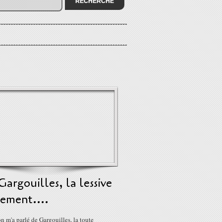
Gargouilles, la lessive
ement....
 m'a parlé de Gargouilles, la toute