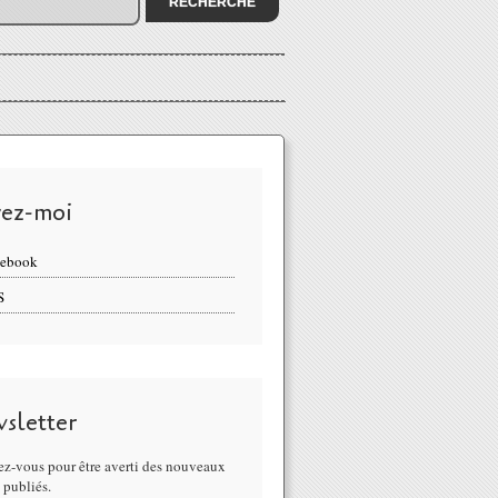
vez-moi
cebook
S
sletter
z-vous pour être averti des nouveaux
s publiés.