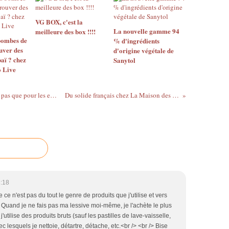
VG BOX, c'est la
La nouvelle gamme 94
meilleure des box !!!!
 bombes de
% d'ingrédients
uver des
d'origine végétale de
aï ? chez
Sanytol
 Live
Des céréales saines et bio Crokan ne sont pas que pour les enfants !!!!!
Du solide français chez La Maison des Sultans
:18
ce n'est pas du tout le genre de produits que j'utilise et vers
. Quand je ne fais pas ma lessive moi-même, je l'achète le plus
j'utilise des produits bruts (sauf les pastilles de lave-vaisselle,
 lesquels je nettoie, détartre, détache, etc.<br /> <br /> Bise