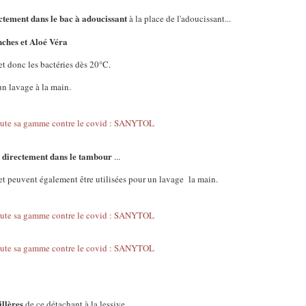
ectement dans le bac à adoucissant
à la place de l'adoucissant...
nches et Aloé Véra
et donc les bactéries dès 20°C.
un lavage à la main.
te directement dans le tambour
...
C et peuvent également être utilisées pour un lavage la main.
illères
de ce détachant à la lessive...