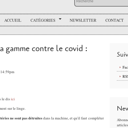
ACCUEIL
CATÉGORIES
NEWSLETTER
CONTACT
sa gamme contre le covid :
Sui
Fa
, 14:59pm
RS
 le dis
ici
New
ment sur le linge.
téries ne sont pas détruites
dans la machine, et qu'il faut compléter
Abonne
article