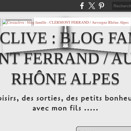
LIVE : BLOG FA
NT FERRAND / A
RHÔNE ALPES
isirs, des sorties, des petits bonheu
avec mon fils .....