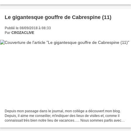
vives cette carafe dynamise...
Le gigantesque gouffre de Cabrespine (11)
Publié le 08/09/2018 à 08:33
Par
CROZACLIVE
Depuis mon passage dans le journal, mon collège a découvert mon blog.
Depuis, il aime me conseiller, m'indiquer des lieux de visites et, comme il
connaissait très bien notre lieu de vacances...... Nous sommes partis avec
une liste longue comme le bras...