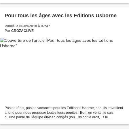
la campagne et surtout conseillère...
Pour tous les âges avec les Editions Usborne
Publié le 06/09/2018 à 07:47
Par
CROZACLIVE
Pas de répis, pas de vacances pour les Editions Usborne, non, ils travaillent
à fond pour nous proposer toutes leurs pépites.. Bon, en vérité, je sais
qu'une partie de l'équipe était en congés (lol)... ils ont le droit, ils le
méritent.... c'est juste...