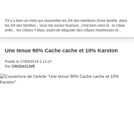
S'il y a bien un mets qui rassemble les 3/4 des membres d'une famille, dans
les 3/4 des familles... vous me suivez toujours...c'est bien celui là : la crêpe
enfin... les crêpes !! Mais, avant de déguster des crêpes moelleuses et
savoureuses, il faut réussir...
Une tenue 90% Cache cache et 10% Karston
Publié le 17/09/2018 à 12:27
Par
CROZACLIVE