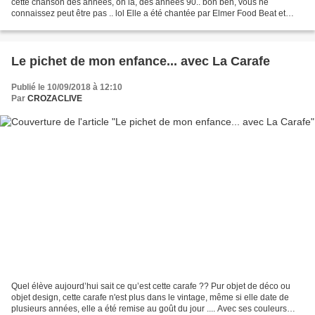
cette chanson des années, oh là, des années 90.. bon ben, vous ne
connaissez peut être pas .. lol Elle a été chantée par Elmer Food Beat et
parle du plastique latex... Ce petit morceau...
Le pichet de mon enfance... avec La Carafe
Publié le 10/09/2018 à 12:10
Par
CROZACLIVE
Quel élève aujourd’hui sait ce qu’est cette carafe ?? Pur objet de déco ou
objet design, cette carafe n'est plus dans le vintage, même si elle date de
plusieurs années, elle a été remise au goût du jour .... Avec ses couleurs