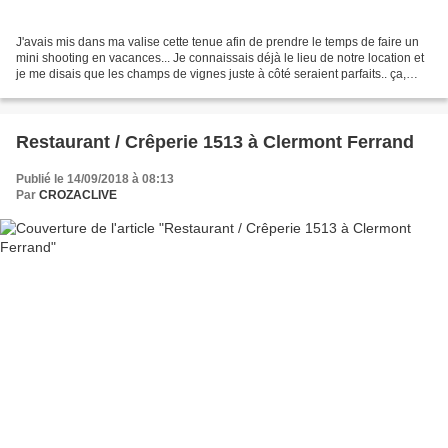
J'avais mis dans ma valise cette tenue afin de prendre le temps de faire un
mini shooting en vacances... Je connaissais déjà le lieu de notre location et
je me disais que les champs de vignes juste à côté seraient parfaits.. ça,
c'était mon idée avant...
Restaurant / Crêperie 1513 à Clermont Ferrand
Publié le 14/09/2018 à 08:13
Par
CROZACLIVE