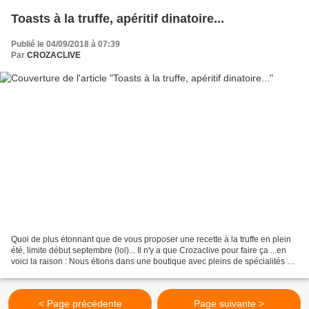
Toasts à la truffe, apéritif dinatoire...
Publié le 04/09/2018 à 07:39
Par
CROZACLIVE
Quoi de plus étonnant que de vous proposer une recette à la truffe en plein
été, limite début septembre (lol)... Il n'y a que Crozaclive pour faire ça ...en
voici la raison : Nous étions dans une boutique avec pleins de spécialités à
la truffe et en entrant,...
< Page précédente
Page suivante >