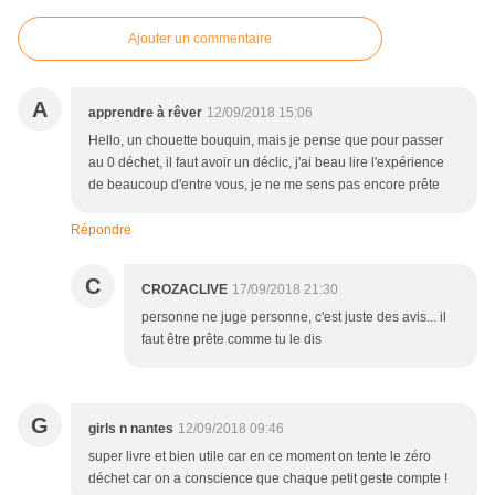
Ajouter un commentaire
A
apprendre à rêver
12/09/2018 15:06
Hello, un chouette bouquin, mais je pense que pour passer
au 0 déchet, il faut avoir un déclic, j'ai beau lire l'expérience
de beaucoup d'entre vous, je ne me sens pas encore prête
Répondre
C
CROZACLIVE
17/09/2018 21:30
personne ne juge personne, c'est juste des avis... il
faut être prête comme tu le dis
G
girls n nantes
12/09/2018 09:46
super livre et bien utile car en ce moment on tente le zéro
déchet car on a conscience que chaque petit geste compte !