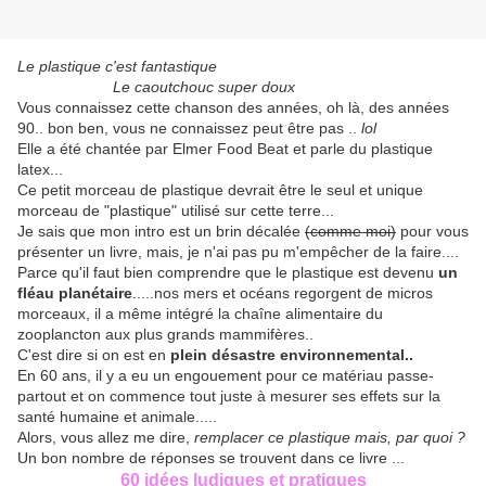
Le plastique c'est fantastique
Le caoutchouc super doux
Vous connaissez cette chanson des années, oh là, des années
90.. bon ben, vous ne connaissez peut être pas ..
lol
Elle a été chantée par Elmer Food Beat et parle du plastique
latex...
Ce petit morceau de plastique devrait être le seul et unique
morceau de "plastique" utilisé sur cette terre...
Je sais que mon intro est un brin décalée
(comme moi)
pour vous
présenter un livre, mais, je n'ai pas pu m'empêcher de la faire....
Parce qu'il faut bien comprendre que le plastique est devenu
un
fléau planétaire
.....nos mers et océans regorgent de micros
morceaux, il a même intégré la chaîne alimentaire du
zooplancton aux plus grands mammifères..
C'est dire si on est en
plein désastre environnemental..
En 60 ans, il y a eu un engouement pour ce matériau passe-
partout et on commence tout juste à mesurer ses effets sur la
santé humaine et animale.....
Alors, vous allez me dire,
remplacer ce plastique mais, par quoi ?
Un bon nombre de réponses se trouvent dans ce livre ...
60 idées ludiques et pratiques