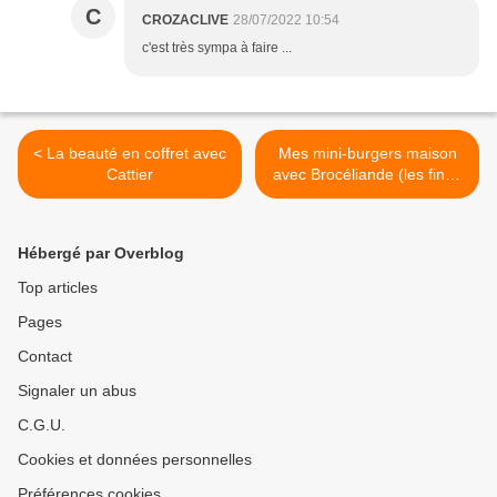
C
CROZACLIVE
28/07/2022 10:54
c'est très sympa à faire ...
< La beauté en coffret avec
Mes mini-burgers maison
Cattier
avec Brocéliande (les fines
tranches de poitrine fumée)
>
Hébergé par Overblog
Top articles
Pages
Contact
Signaler un abus
C.G.U.
Cookies et données personnelles
Préférences cookies