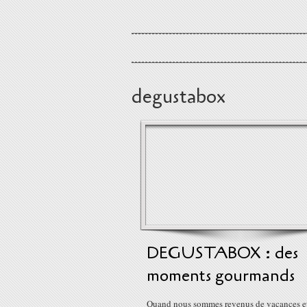
degustabox
DEGUSTABOX : des
moments gourmands
Quand nous sommes revenus de vacances e