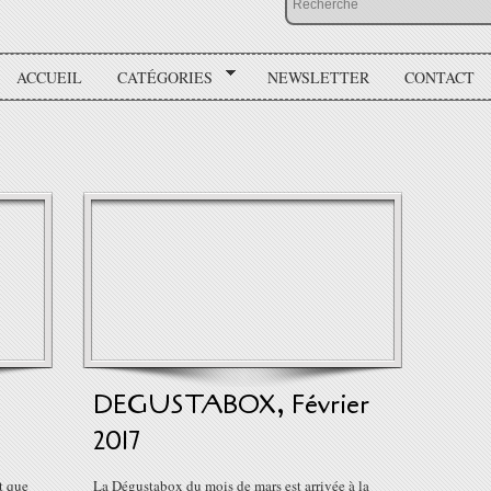
ACCUEIL
CATÉGORIES
NEWSLETTER
CONTACT
DEGUSTABOX, Février
2017
t que
La Dégustabox du mois de mars est arrivée à la