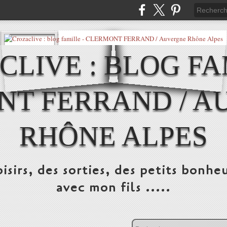
LIVE : BLOG FA
NT FERRAND / A
RHÔNE ALPES
isirs, des sorties, des petits bonheu
avec mon fils .....