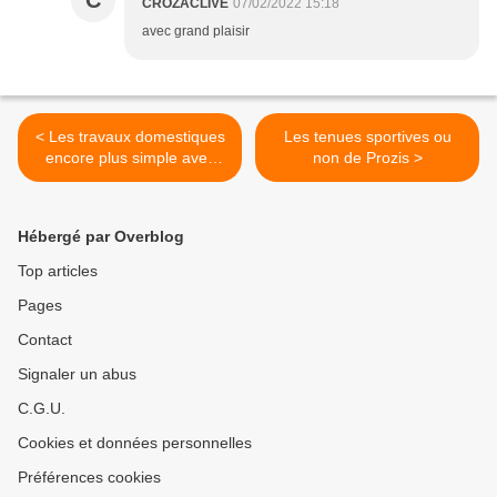
C
CROZACLIVE
07/02/2022 15:18
avec grand plaisir
< Les travaux domestiques
Les tenues sportives ou
encore plus simple avec
non de Prozis >
Briochin
Hébergé par Overblog
Top articles
Pages
Contact
Signaler un abus
C.G.U.
Cookies et données personnelles
Préférences cookies