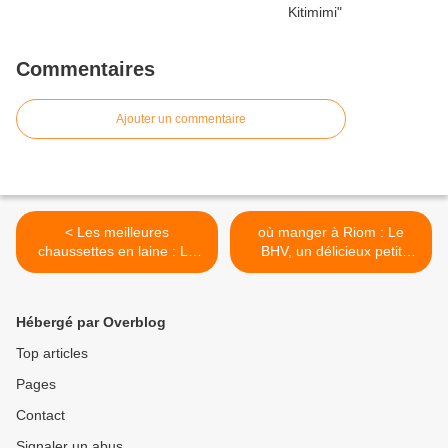
Commentaires
Ajouter un commentaire
< Les meilleures
où manger à Riom : Le
chaussettes en laine : LA
BHV, un délicieux petit
BERGERIE DE MARINA
déjeuner coloré .... >
Hébergé par Overblog
Top articles
Pages
Contact
Signaler un abus