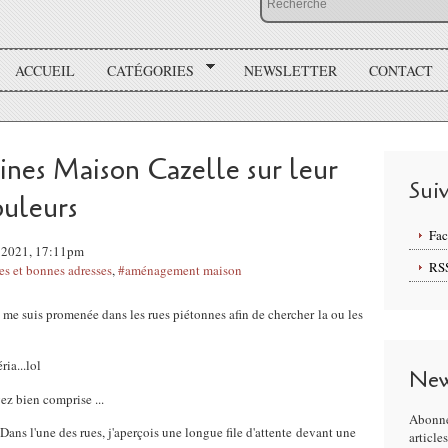
ACCUEIL
CATÉGORIES
NEWSLETTER
CONTACT
ines Maison Cazelle sur leur
Sui
ouleurs
Fa
 2021, 17:11pm
RS
es et bonnes adresses
,
#aménagement maison
je me suis promenée dans les rues piétonnes afin de chercher la ou les
ria...lol
New
ez bien comprise ...
Abonne
 Dans l'une des rues, j'aperçois une longue file d'attente devant une
article