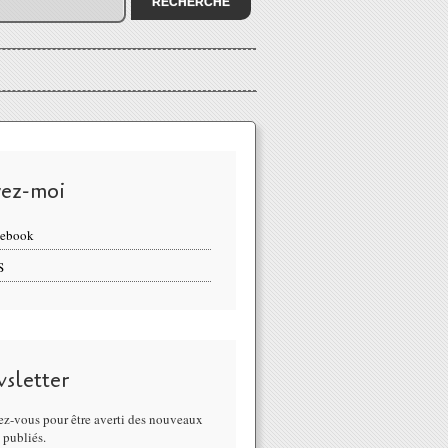
vez-moi
cebook
S
sletter
z-vous pour être averti des nouveaux
s publiés.