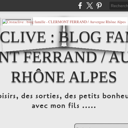
LIVE : BLOG FA
NT FERRAND / A
RHÔNE ALPES
isirs, des sorties, des petits bonheu
avec mon fils .....