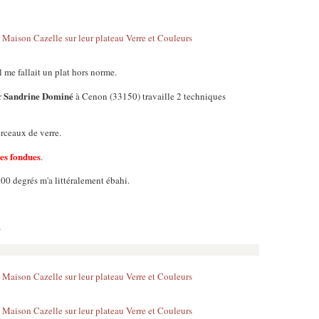
l me fallait un plat hors norme.
Sandrine Dominé
r
à Cenon (33150) travaille 2 techniques
orceaux de verre.
les fondues
.
800 degrés m'a littéralement ébahi.
s