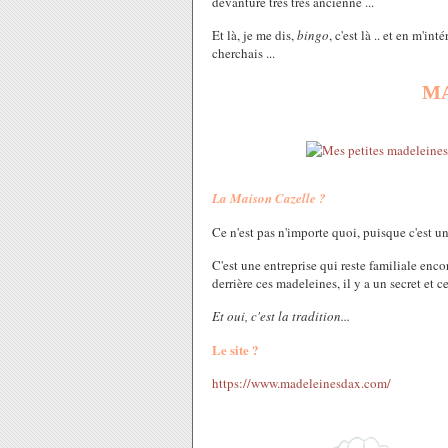
devanture très très ancienne ...
Et là, je me dis,
bingo
, c'est là .. et en m'in
cherchais ...
MA
La Maison Cazelle ?
Ce n'est pas n'importe quoi, puisque c'est u
C'est une entreprise qui reste familiale enc
derrière ces madeleines, il y a un secret et c
Et oui, c'est la tradition...
Le site ?
https://www.madeleinesdax.com/