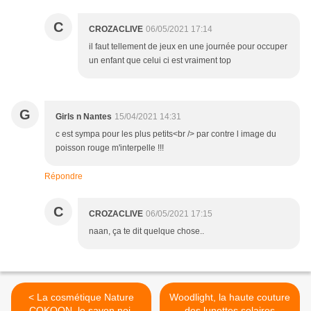
C
CROZACLIVE
06/05/2021 17:14
il faut tellement de jeux en une journée pour occuper
un enfant que celui ci est vraiment top
G
Girls n Nantes
15/04/2021 14:31
c est sympa pour les plus petits<br /> par contre l image du
poisson rouge m'interpelle !!!
Répondre
C
CROZACLIVE
06/05/2021 17:15
naan, ça te dit quelque chose..
< La cosmétique Nature
Woodlight, la haute couture
COKOON, le savon noir
des lunettes solaires