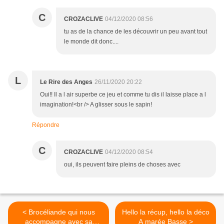
C
CROZACLIVE
04/12/2020 08:56
tu as de la chance de les découvrir un peu avant tout
le monde dit donc....
L
Le Rire des Anges
26/11/2020 20:22
Oui!! Il a l air superbe ce jeu et comme tu dis il laisse place a l
imagination!<br /> A glisser sous le sapin!
Répondre
C
CROZACLIVE
04/12/2020 08:54
oui, ils peuvent faire pleins de choses avec
< Brocéliande qui nous
Hello la récup, hello la déco
accompagne avec sa
A marée Basse >