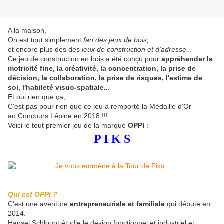
A la maison,
On est tout simplement
fan des jeux de bois,
et encore plus des des
jeux de construction et d'adresse...
Ce jeu de construction en bois a été conçu pour
appréhender la
motricité fine, la créativité, la concentration, la prise de
décision, la collaboration, la prise de risques, l'estime de
soi, l'habileté visuo-spatiale...
Et oui rien que ça,
C'est pas pour rien que ce jeu a remporté la Médaille d'Or
au Concours Lépine en 2018 !!!
Voici le tout premier jeu de la marque
OPPI
:
P I K S
Qui est OPPI ?
C'est une aventure
entrepreneuriale et familiale
qui débute en
2014.
Hansel Schloupt étudie le design fonctionnel et industriel et