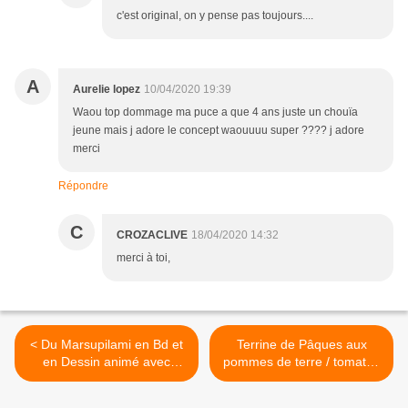
c'est original, on y pense pas toujours....
A
Aurelie lopez
10/04/2020 19:39
Waou top dommage ma puce a que 4 ans juste un chouïa
jeune mais j adore le concept waouuuu super ???? j adore
merci
Répondre
C
CROZACLIVE
18/04/2020 14:32
merci à toi,
< Du Marsupilami en Bd et
Terrine de Pâques aux
en Dessin animé avec
pommes de terre / tomates
Wakatoon !!!
>