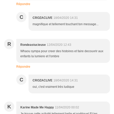
Répondre
C
CROZACLIVE
18/04/2020 14:31
magnifique et tellement touchant ton message...
R
Rondeastucieuse
12/04/2020 12:43
Whaou sympa pour creer des histoires et faire decouvrir aux
enfants la lumiere et l'ombre
Répondre
C
CROZACLIVE
18/04/2020 14:31
oui, c'est vraiment très ludique
K
Karine Made Me Happy
11/04/2020 00:02
Je trouve cette activité tellement belle et poétique! Et les