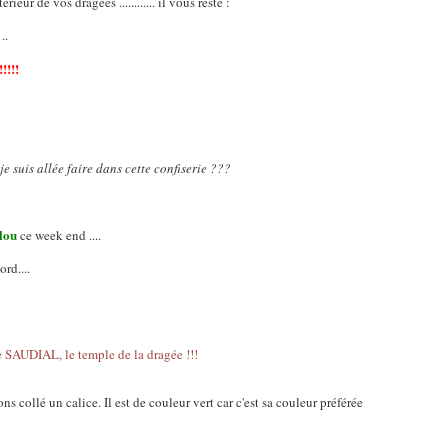
ieur de vos dragées ............ il vous reste :
..
!!!!
e suis allée faire dans cette confiserie ???
ulou
ce week end ....
rd....
ns collé un calice. Il est de couleur vert car c'est sa couleur préférée