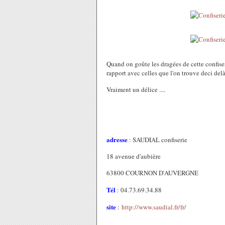
Quand on goûte les dragées de cette confiser
rapport avec celles que l'on trouve deci delà .
Vraiment un délice ....
adresse
: SAUDIAL confiserie
18 avenue d'aubière
63800 COURNON D'AUVERGNE
Tél
: 04.73.69.34.88
site
:
http://www.saudial.fr/fr/