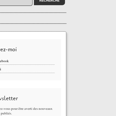
vez-moi
cebook
S
sletter
z-vous pour être averti des nouveaux
s publiés.