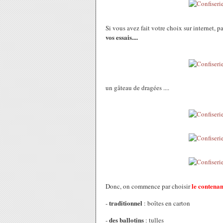
Si vous avez fait votre choix sur internet, p
vos essais....
un gâteau de dragées ....
le contenan
Donc, on commence par choisir
traditionnel
-
: boîtes en carton
des ballotins
-
: tulles