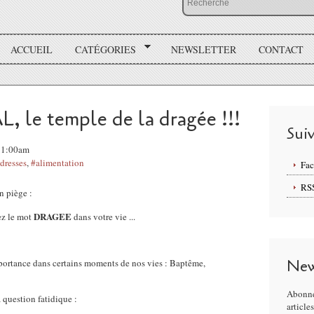
ACCUEIL
CATÉGORIES
NEWSLETTER
CONTACT
, le temple de la dragée !!!
Sui
11:00am
dresses
,
#alimentation
Fa
RS
n piège :
DRAGEE
ez le mot
dans votre vie ...
New
portance dans certains moments de nos vies : Baptême,
Abonne
 question fatidique :
article