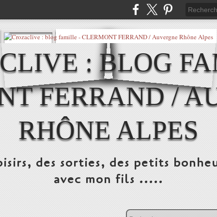
LIVE : BLOG FA
NT FERRAND / A
RHÔNE ALPES
isirs, des sorties, des petits bonheu
avec mon fils .....