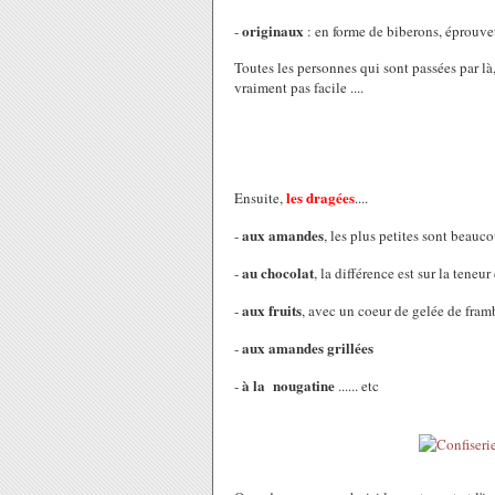
originaux
-
: en forme de biberons, éprouve
Toutes les personnes qui sont passées par là
vraiment pas facile ....
les dragées
Ensuite,
....
aux amandes
-
, les plus petites sont beauc
au chocolat
-
, la différence est sur la teneur
aux fruits
-
, avec un coeur de gelée de fra
aux amandes grillées
-
à la nougatine
-
...... etc