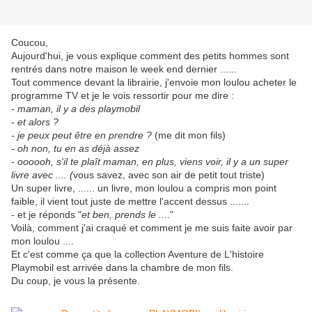
Coucou,
Aujourd'hui, je vous explique comment des petits hommes sont
rentrés dans notre maison le week end dernier ......
Tout commence devant la librairie, j'envoie mon loulou acheter le
programme TV et je le vois ressortir pour me dire :
-
maman, il y a des playmobil
-
et alors ?
-
je peux peut être en prendre ?
(me dit mon fils)
-
oh non, tu en as déjà assez
-
oooooh, s'il te plaît maman, en plus, viens voir, il y a un super
livre avec .... (
vous savez, avec son air de petit tout triste)
Un super livre, ...... un livre, mon loulou a compris mon point
faible, il vient tout juste de mettre l'accent dessus .......
- et je réponds "
et ben, prends le ...
."
Voilà, comment j'ai craqué et comment je me suis faite avoir par
mon loulou ....
Et c'est comme ça que la collection Aventure de L'histoire
Playmobil est arrivée dans la chambre de mon fils.
Du coup, je vous la présente.