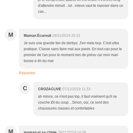
d'attendre minuit ...lol...mieux vaut te reposer dans ce
cas...
M
Maman Écureuil
29/11/2019 20:31
Je suis une grande fan de derbys. J'en mets bcp. C'est ultra
pratique. Classe sans faire mal aux pieds. En tout cas pour le
premier de l'an pour le moment rien de prévu car mon mari
bosse à 4h du mat
Répondre
C
CROZACLIVE
07/12/2019 11:33
ah mince, ce n'est pas top, il faut vraiment qu'il se
couche tôt du coup ...Sinon, oui, ce sont des
chaussures classes et confortables
M
maman et sa chipie
29/11/2019 14:38