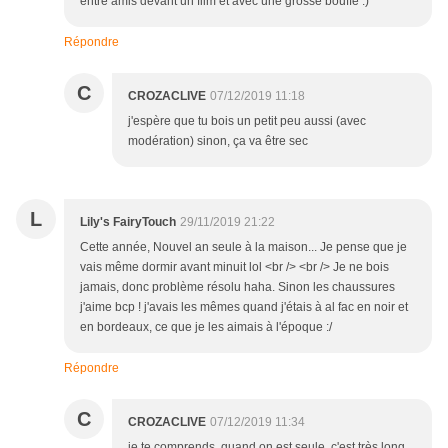
entre amis devant un film et avec une grosse bouffe :)
Répondre
C
CROZACLIVE
07/12/2019 11:18
j'espère que tu bois un petit peu aussi (avec
modération) sinon, ça va être sec
L
Lily's FairyTouch
29/11/2019 21:22
Cette année, Nouvel an seule à la maison... Je pense que je
vais même dormir avant minuit lol <br /> <br /> Je ne bois
jamais, donc problème résolu haha. Sinon les chaussures
j'aime bcp ! j'avais les mêmes quand j'étais à al fac en noir et
en bordeaux, ce que je les aimais à l'époque :/
Répondre
C
CROZACLIVE
07/12/2019 11:34
je te comprends, quand on est seule, c'est très long