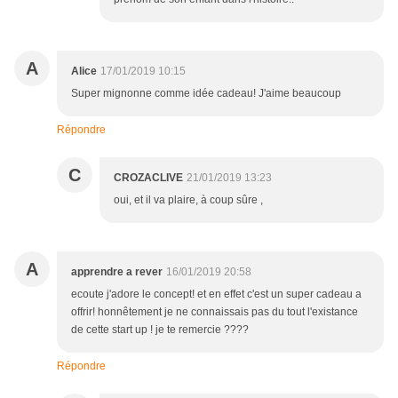
A
Alice
17/01/2019 10:15
Super mignonne comme idée cadeau! J'aime beaucoup
Répondre
C
CROZACLIVE
21/01/2019 13:23
oui, et il va plaire, à coup sûre ,
A
apprendre a rever
16/01/2019 20:58
ecoute j'adore le concept! et en effet c'est un super cadeau a
offrir! honnêtement je ne connaissais pas du tout l'existance
de cette start up ! je te remercie ????
Répondre