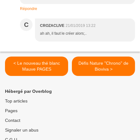
Répondre
C
CROZACLIVE
21/01/2019 13:22
ah ah, il faut le créer alors;..
< Le nouveau thé blanc
Défis Nature "Chrono" de
Mauve PAGES
Bioviva >
Hébergé par Overblog
Top articles
Pages
Contact
Signaler un abus
C.G.U.