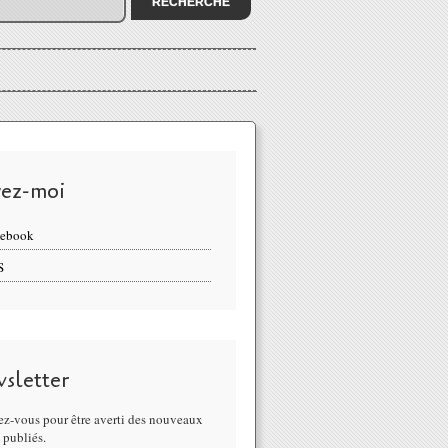
vez-moi
cebook
S
sletter
z-vous pour être averti des nouveaux
s publiés.