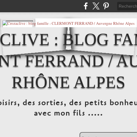
LIVE : BLOG FA
NT FERRAND / A
RHÔNE ALPES
isirs, des sorties, des petits bonheu
avec mon fils .....