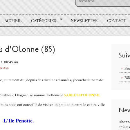
ACCUEIL
CATÉGORIES
NEWSLETTER
CONTACT
es d'Olonne (85)
Sui
17, 08:49am
resses
Fa
RS
e, autrement dit, depuis des dizaines d'années, j'écorche le nom de
SABLES D'OLONNE.
7 "Sables d'Ologne", se nomme réellement
mies nous ont conseillé de visiter un petit coin entre le centre ville
New
L'Ile Penotte.
Abonne
article