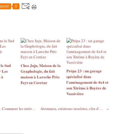
epost
0
 le Sud
Chez Juju, Maison de la
Prépa 23 : un garage
r Les
Graphologie, du fait
spécialisé dans
 à
maison à Laroche Près
l'aménagement de 4x4 et
Feyt en Corrèze
son Xtrême à Royère de
Vassivière
Dans les Combrailles, Les enfants et l'art... Comment les intéresser ?
Atomania, créations insolites, clin d'oeil 8