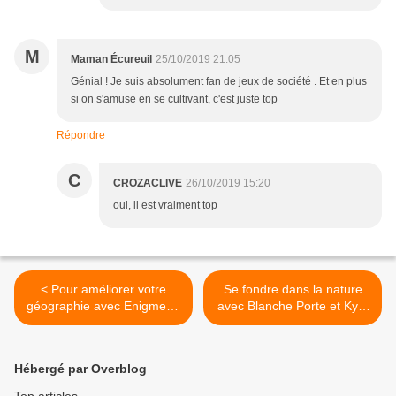
M
Maman Écureuil
25/10/2019 21:05
Génial ! Je suis absolument fan de jeux de société . Et en plus
si on s'amuse en se cultivant, c'est juste top
Répondre
C
CROZACLIVE
26/10/2019 15:20
oui, il est vraiment top
< Pour améliorer votre
Se fondre dans la nature
géographie avec Enigmes -
avec Blanche Porte et Kyoi
Villes et Pays de Bioviva
>
Hébergé par Overblog