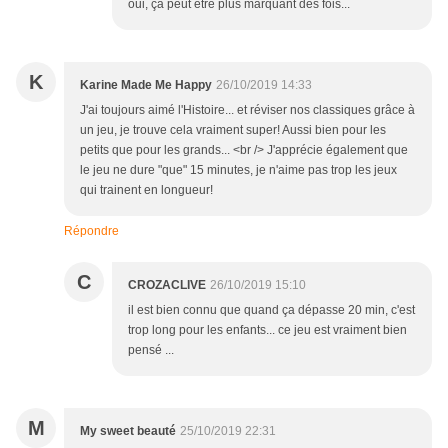
oui, ça peut être plus marquant des fois...
K
Karine Made Me Happy
26/10/2019 14:33
J'ai toujours aimé l'Histoire... et réviser nos classiques grâce à
un jeu, je trouve cela vraiment super! Aussi bien pour les
petits que pour les grands... <br /> J'apprécie également que
le jeu ne dure "que" 15 minutes, je n'aime pas trop les jeux
qui trainent en longueur!
Répondre
C
CROZACLIVE
26/10/2019 15:10
il est bien connu que quand ça dépasse 20 min, c'est
trop long pour les enfants... ce jeu est vraiment bien
pensé ...
M
My sweet beauté
25/10/2019 22:31