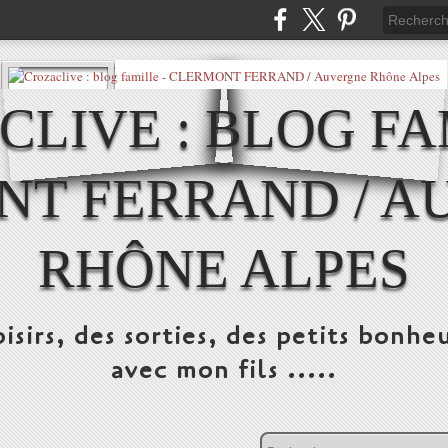
LIVE : BLOG FA
NT FERRAND / A
RHÔNE ALPES
isirs, des sorties, des petits bonheu
avec mon fils .....