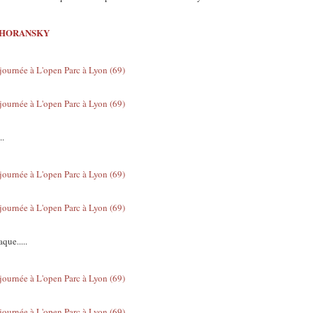
ip HORANSKY
..
ue.....