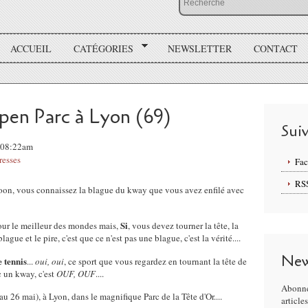
ACCUEIL
CATÉGORIES
NEWSLETTER
CONTACT
pen Parc à Lyon (69)
Sui
 08:22am
resses
Fa
RS
Boon, vous connaissez la blague du kway que vous avez enfilé avec
Si
pour le meilleur des mondes mais,
, vous devez tourner la tête, la
lague et le pire, c'est que ce n'est pas une blague, c'est la vérité....
New
e tennis
...
oui, oui
, ce sport que vous regardez en tournant la tête de
c un kway, c'est
OUF, OUF
....
Abonne
 26 mai), à Lyon, dans le magnifique Parc de la Tête d'Or....
article