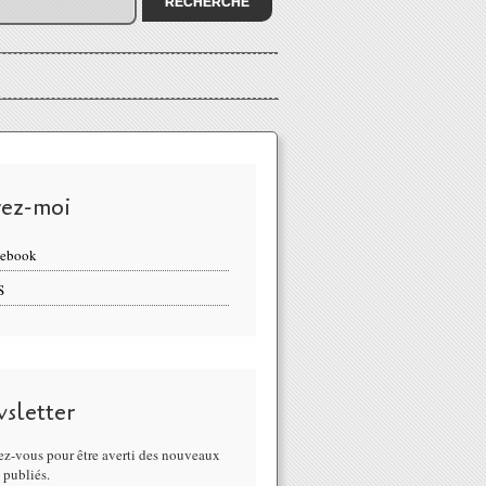
vez-moi
cebook
S
sletter
z-vous pour être averti des nouveaux
s publiés.