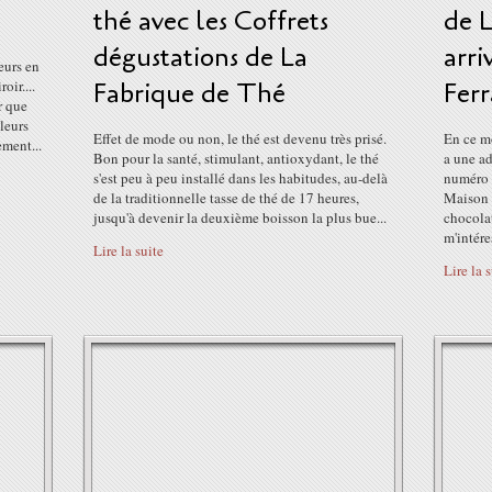
thé avec les Coffrets
de 
dégustations de La
arri
eurs en
oir....
Fabrique de Thé
Fer
r que
leurs
Effet de mode ou non, le thé est devenu très prisé.
En ce mo
ement...
Bon pour la santé, stimulant, antioxydant, le thé
a une ad
s'est peu à peu installé dans les habitudes, au-delà
numéro 1
de la traditionnelle tasse de thé de 17 heures,
Maison P
jusqu'à devenir la deuxième boisson la plus bue...
chocolat
m'intéress
Lire la suite
Lire la 