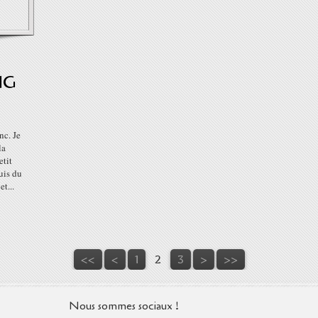
NG
nc. Je
la
etit
suis du
t...
<<
<
1
2
3
>
>>
Nous sommes sociaux !