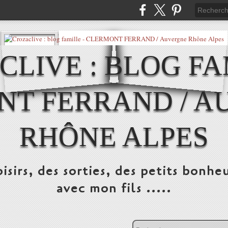
LIVE : BLOG FA
NT FERRAND / A
RHÔNE ALPES
isirs, des sorties, des petits bonheu
avec mon fils .....