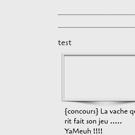
test
{concours} La vache q
rit fait son jeu .....
YaMeuh !!!!