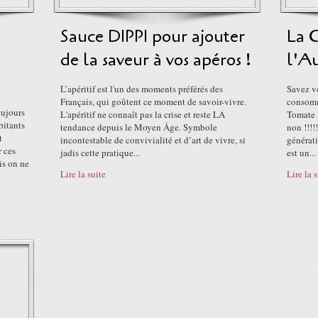
Sauce DIPPI pour ajouter
La 
de la saveur à vos apéros !
l'Au
L’apéritif est l'un des moments préférés des
Savez v
Français, qui goûtent ce moment de savoir-vivre.
consomm
oujours
L'apéritif ne connaît pas la crise et reste LA
Tomate L
bitants
tendance depuis le Moyen Âge. Symbole
non !!!!
t
incontestable de convivialité et d’art de vivre, si
générati
 ces
jadis cette pratique...
est un...
is on ne
Lire la suite
Lire la 