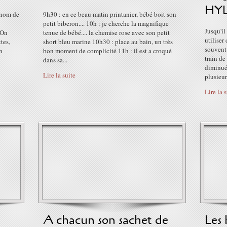
HY
 nom de
9h30 : en ce beau matin printanier, bébé boit son
petit biberon.... 10h : je cherche la magnifique
Jusqu'il
 On
tenue de bébé.... la chemise rose avec son petit
utiliser
tes,
short bleu marine 10h30 : place au bain, un très
souvent 
n
bon moment de complicité 11h : il est a croqué
train de
dans sa...
diminué
Lire la suite
plusieurs
Lire la 
A chacun son sachet de
Les 