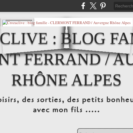
LIVE : BLOG FA
NT FERRAND / A
RHÔNE ALPES
isirs, des sorties, des petits bonheu
avec mon fils .....