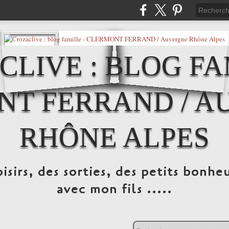
LIVE : BLOG FA
NT FERRAND / A
RHÔNE ALPES
isirs, des sorties, des petits bonheu
avec mon fils .....