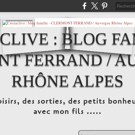
LIVE : BLOG FA
NT FERRAND / A
RHÔNE ALPES
isirs, des sorties, des petits bonheu
avec mon fils .....