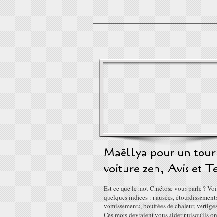
Maëllya pour un tour
voiture zen, Avis et Te
Est ce que le mot Cinétose vous parle ? Voi
quelques indices : nausées, étourdissements
vomissements, bouffées de chaleur, vertiges..
Ces mots devraient vous aider puisqu'ils on