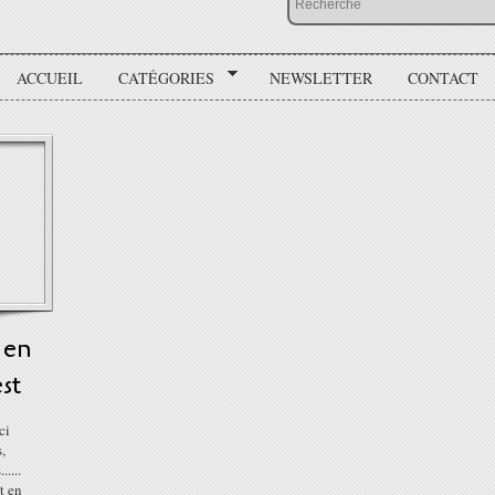
ACCUEIL
CATÉGORIES
NEWSLETTER
CONTACT
 en
st
ci
,
....
t en