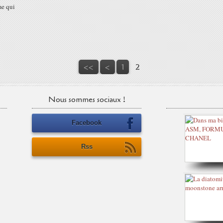
me qui
<<
<
1
2
Nous sommes sociaux !
Facebook
Rss