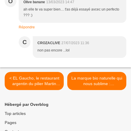
O
Olive banane
13/03/2023 14:47
ah elle te va super bien.... t'as déjà essayé avcec un perfecto
??? :)
Répondre
C
CROZACLIVE
27/07/2023 11:36
non pas encore ...lol
< EL Gaucho, le restaurant
La marque bio naturelle qui
argentin du pilier Martin
nous sublime :
Scelzo (ASM)
COCOSOLIS >
Hébergé par Overblog
Top articles
Pages