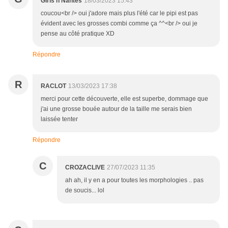
Girls n Nantes
18/03/2023 15:43
coucou<br /> oui j'adore mais plus l'été car le pipi est pas
évident avec les grosses combi comme ça ^^<br /> oui je
pense au côté pratique XD
Répondre
R
RACLOT
13/03/2023 17:38
merci pour cette découverte, elle est superbe, dommage que
j'ai une grosse bouée autour de la taille me serais bien
laissée tenter
Répondre
C
CROZACLIVE
27/07/2023 11:35
ah ah, il y en a pour toutes les morphologies .. pas
de soucis... lol