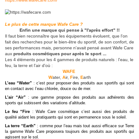
https://www.wafecare.com/
Le plus de cette marque Wafe Care ?
Enfin une marque qui pense à "l'après effort" !!
Il faut bien reconnaître que les équipements évoluent, que l'on
fait des recherches pour le bien-être du sportif, de son confort, de
ses performances mais, personne n'avait pensé avant Wafe Care
aux
produits cosmétiques pour après le sport ...
Les 4 éléments pour les 4 gammes de produits naturels : l'eau, le
feu, la terre et l'air d'où :
WAFE
W
ater,
A
ir,
F
ire,
E
arth
L’eau “Water”
: c’est pour proposer des produits aux sportifs qui sont
en contact avec l’eau chlorée, douce ou de mer.
L’air “Air”
: une gamme propose des produits aux adhérents des
sports qui subissent des variations d’altitude.
Le feu “Fire
: Wafe Care cosmétique c’est aussi des produits de
qualité aidant les pratiquants qui sont en permanence sous le soleil.
La terre “Earth”
: comme pour l’eau mais tout aussi efficace sur Terre
la gamme Wafe Care proposera toujours des produits aux sportifs qui
agissent sur le sol.