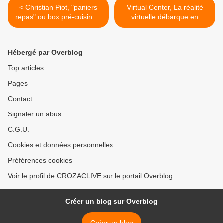
< Christian Piot, "paniers
Virtual Center, La réalité
repas" ou box pré-cuisinés,
virtuelle débarque en
livrés sous forme de kit prêt
Auvergne (Clermont
à l'emplois
Ferrand) >
Hébergé par Overblog
Top articles
Pages
Contact
Signaler un abus
C.G.U.
Cookies et données personnelles
Préférences cookies
Voir le profil de CROZACLIVE sur le portail Overblog
Créer un blog sur Overblog
Créer un blog