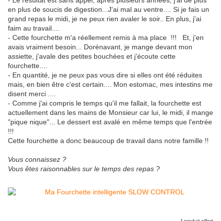
- Le résultat est sans appel, après plusieurs années, j'ai de plus
en plus de soucis de digestion...J'ai mal au ventre.... Si je fais un
grand repas le midi, je ne peux rien avaler le soir.. En plus, j'ai
faim au travail....
- Cette fourchette m'a réellement remis à ma place !!! Et, j'en
avais vraiment besoin... Dorénavant, je mange devant mon
assiette, j'avale des petites bouchées et j'écoute cette
fourchette....
- En quantité, je ne peux pas vous dire si elles ont été réduites
mais, en bien être c'est certain.... Mon estomac, mes intestins me
disent merci ....
- Comme j'ai compris le temps qu'il me fallait, la fourchette est
actuellement dans les mains de Monsieur car lui, le midi, il mange
"pique nique"... Le dessert est avalé en même temps que l'entrée
!!!
Cette fourchette a donc beaucoup de travail dans notre famille !!
Vous connaissez ?
Vous êtes raisonnables sur le temps des repas ?
* produit offert