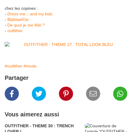
chez les copines :
-
Dress me....and my kids
-
BlablaetCie
-
De quoi je me Mél ?
-
outfither
#outfither
#mode
Partager
Vous aimerez aussi
OUTFITHER - THEME 30 : TRENCH
LOVER !