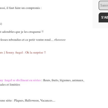
Email
ussi, il faut faire un compromis :
i
)
t adorables que je les croquerai !!
fesses rebondies et ce petit ventre rond....
rhooooo
ny Angel se déclinent en séries
: fleurs, fruits, légumes, animaux,
nales et limitées
e série : Pâques, Halloween, Vacances....