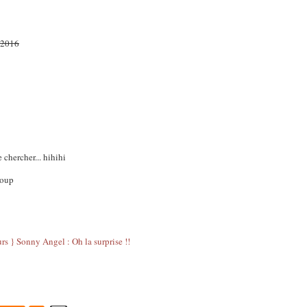
e 2016
e chercher... hihihi
coup