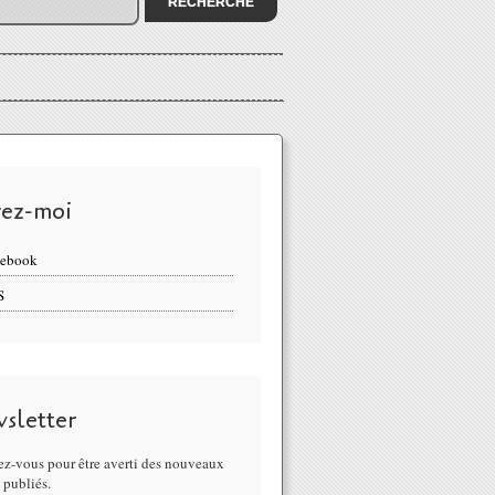
vez-moi
cebook
S
sletter
z-vous pour être averti des nouveaux
s publiés.