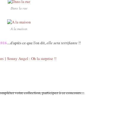
Dans la rue
A la maison
2016
....d'après ce que l'on dit,
elle sera terrifiante
!!
ompléter votre collection, participez à ce concours....