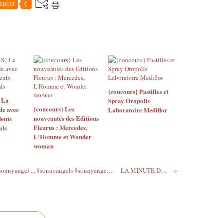
epost
0
{concours} Pastilles et
 La
Spray Oropolis
{concours} Les
de avec
Laboratoire Mediflor
nouveautés des Editions
dents
Fleurus : Mercedes,
als
L'Homme et Wonder
woman
A la recherche de ces adorables #anges #sonnyangel ... #sonnyangels #sonnyangeljapan #sonnyangelspain #sonnyangeladdict #collection #jadore
LA MINUTE DE BONHEUR #188