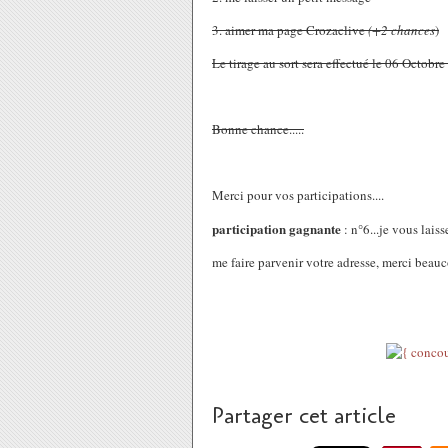
3. aimer ma page Crozaclive
(+2 chances
)
Le tirage au sort sera effectué le 06 Octobr
Bonne chance.....
Merci pour vos participations....
participation gagnante
: n°6...je vous laiss
me faire parvenir votre adresse, merci beau
Partager cet article