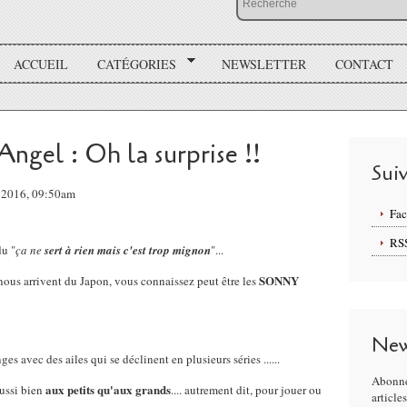
ACCUEIL
CATÉGORIES
NEWSLETTER
CONTACT
Angel : Oh la surprise !!
Sui
 2016, 09:50am
Fa
RS
du "
ça ne
sert à rien mais c'est trop mignon
"...
SONNY
 nous arrivent du Japon, vous connaissez peut être les
New
nges avec des ailes qui se déclinent en plusieurs séries ......
Abonne
aux petits qu'aux grands
aussi bien
.... autrement dit, pour jouer ou
article