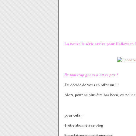
La nouvelle série arrive pour Halloween 
Ils sont trop gnons n'est ce pas ?
J'ai décidé de vous en offrir un !!!
Alors, pour ne plus être has been, ou pour c
pour cela
:
1. être abonné à ce blog
2. me laisser un petit message