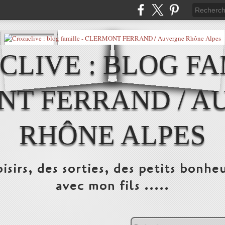
LIVE : BLOG FA
NT FERRAND / A
RHÔNE ALPES
isirs, des sorties, des petits bonheu
avec mon fils .....