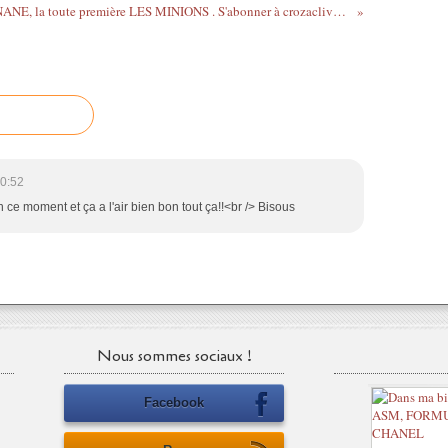
Pour gagner une Bd BANANE, la toute première LES MINIONS . S'abonner à crozaclive . Partager avec 4 amis Tirage au sort 25/08/16 Bonne chance #concours #lesminion #lesminions #bd #bdsmcommunity #jeuconcours #jeu #tirage #editionsdupuis
0:52
 ce moment et ça a l'air bien bon tout ça!!<br /> Bisous
Nous sommes sociaux !
Facebook