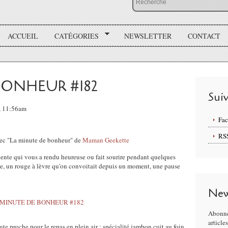
ACCUEIL
CATÉGORIES
NEWSLETTER
CONTACT
BONHEUR #182
Sui
, 11:56am
Fa
RS
vec "La minute de bonheur" de
Maman Geekette
écente qui vous a rendu heureuse ou fait sourire pendant quelques
le, un rouge à lèvre qu'on convoitait depuis un moment, une pause
New
Abonne
article
e proche pour le repas en plein air : spécialité jambon cuit au foin