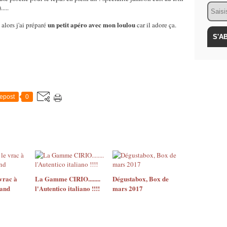
Email
....
un petit apéro avec mon loulou
alors j'ai préparé
car il adore ça.
epost
0
 vrac à
La Gamme CIRIO........
Dégustabox, Box de
rand
l'Autentico italiano !!!!
mars 2017