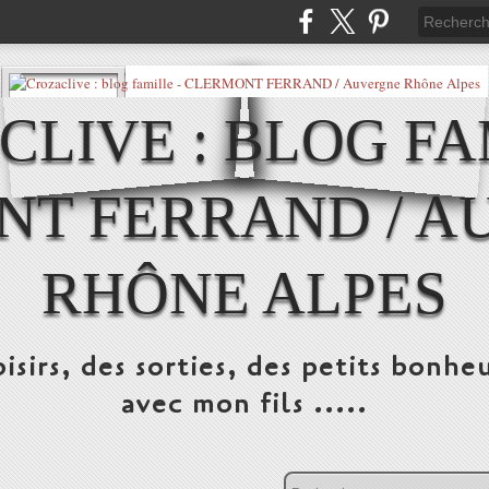
LIVE : BLOG FA
NT FERRAND / A
RHÔNE ALPES
isirs, des sorties, des petits bonheu
avec mon fils .....