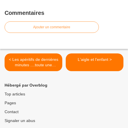
Commentaires
Ajouter un commentaire
< Les apéritifs de dernières
L'aigle et l'enfant >
minutes ....toute une
histoire !! #aperitif #apero
#aperitifdinatoire
#aperodinatoire #bouquet
Hébergé par Overblog
#bouquetdetomates
#tomates #saucisse #herta
Top articles
Pages
Contact
Signaler un abus