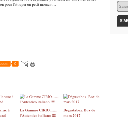
Email
on pour l'attraper un petit moment ...
epost
0
 vrac à
La Gamme CIRIO........
Dégustabox, Box de
rand
l'Autentico italiano !!!!
mars 2017