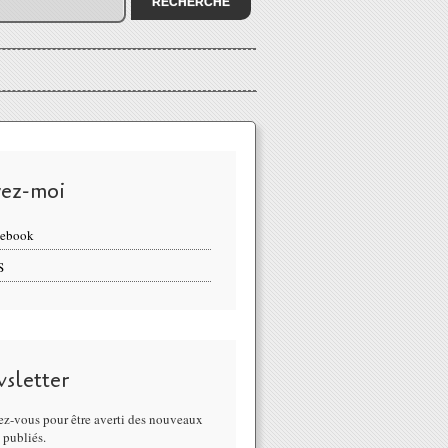
vez-moi
cebook
S
sletter
z-vous pour être averti des nouveaux
s publiés.