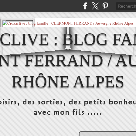
LIVE : BLOG FA
NT FERRAND / A
RHÔNE ALPES
isirs, des sorties, des petits bonheu
avec mon fils .....