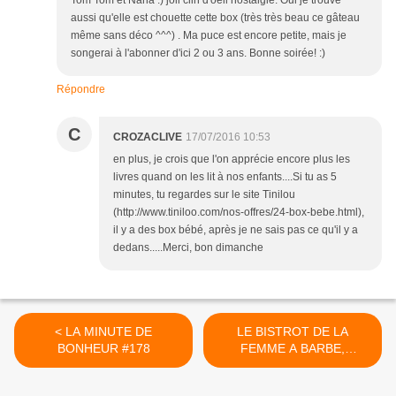
Tom Tom et Nana :) joli clin d'oeil nostalgie. Oui je trouve
aussi qu'elle est chouette cette box (très très beau ce gâteau
même sans déco ^^^) . Ma puce est encore petite, mais je
songerai à l'abonner d'ici 2 ou 3 ans. Bonne soirée! :)
Répondre
C
CROZACLIVE
17/07/2016 10:53
en plus, je crois que l'on apprécie encore plus les
livres quand on les lit à nos enfants....Si tu as 5
minutes, tu regardes sur le site Tinilou
(http://www.tiniloo.com/nos-offres/24-box-bebe.html),
il y a des box bébé, après je ne sais pas ce qu'il y a
dedans.....Merci, bon dimanche
< LA MINUTE DE
LE BISTROT DE LA
BONHEUR #178
FEMME A BARBE,
restaurant Limoges >