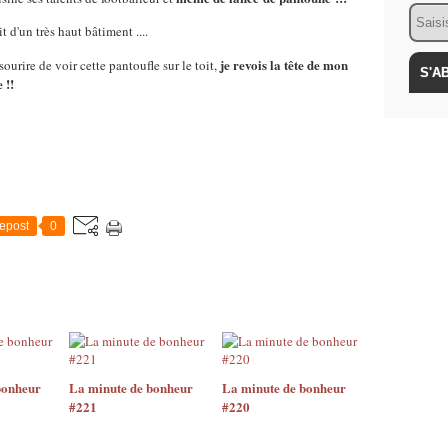
Email
t d'un très haut bâtiment ....
je revois la tête de mon
sourire de voir cette pantoufle sur le toit,
 !!
epost
0
bonheur
La minute de bonheur
La minute de bonheur
#221
#220