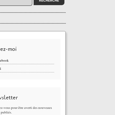
vez-moi
cebook
S
sletter
z-vous pour être averti des nouveaux
s publiés.