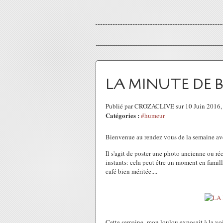
LA MINUTE DE 
Publié par CROZACLIVE sur 10 Juin 2016
Catégories :
#humeur
Bienvenue au rendez vous de la semaine a
Il s'agit de poster une photo ancienne ou r
instants: cela peut être un moment en famil
café bien méritée....
Cette semaine, mon loulou exposait à la vois