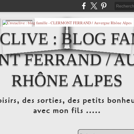
LIVE : BLOG FA
NT FERRAND / A
RHÔNE ALPES
isirs, des sorties, des petits bonheu
avec mon fils .....