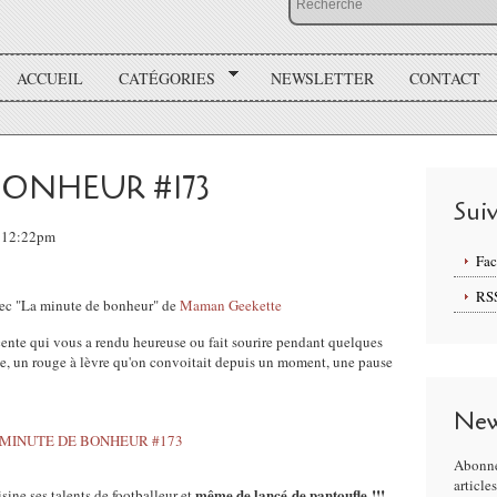
ACCUEIL
CATÉGORIES
NEWSLETTER
CONTACT
BONHEUR #173
Sui
, 12:22pm
Fa
RS
vec "La minute de bonheur" de
Maman Geekette
écente qui vous a rendu heureuse ou fait sourire pendant quelques
le, un rouge à lèvre qu'on convoitait depuis un moment, une pause
New
Abonne
article
même de lancé de pantoufle !!!
ine ses talents de footballeur et