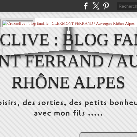
LIVE : BLOG FA
NT FERRAND / A
RHÔNE ALPES
isirs, des sorties, des petits bonheu
avec mon fils .....