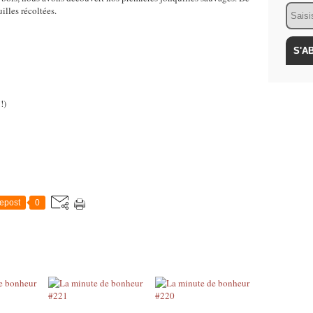
Email
lles récoltées.
!)
epost
0