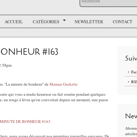
ACCUEIL
CATÉGORIES
NEWSLETTER
CONTACT
BONHEUR #163
Sui
12:58pm
Fa
RS
vec "La minute de bonheur" de
Maman Geekette
écente qui vous a rendu heureuse ou fait sourire pendant quelques
le, un rouge à lèvre qu'on convoitait depuis un moment, une pause
New
Abonne
article
 bois, nous avons découvert nos premières jonquilles sauvages. De