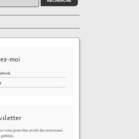
vez-moi
cebook
S
sletter
z-vous pour être averti des nouveaux
s publiés.