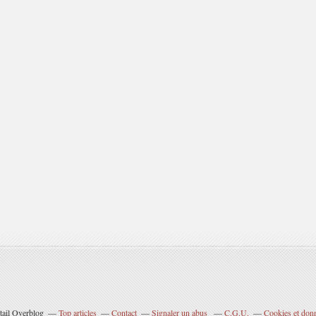
tail Overblog
Top articles
Contact
Signaler un abus
C.G.U.
Cookies et don